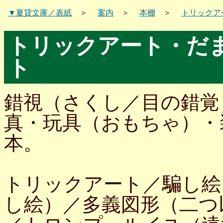
▼夏貸文庫／表紙
＞
案内
＞
本棚
＞
トリックア
トリックアート・だ
ト
錯視（さくし／目の錯覚
真・玩具（おもちゃ）・
本。
トリックアート／騙し絵
し絵）／多義図形（二つ