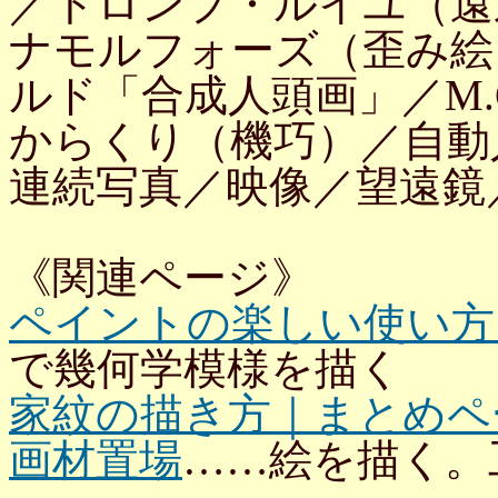
／トロンプ・ルイユ（遠
ナモルフォーズ（歪み絵
ルド「合成人頭画」／M.
からくり（機巧）／自動
連続写真／映像／望遠鏡
《関連ページ》
ペイントの楽しい使い方
で幾何学模様を描く
家紋の描き方｜まとめペ
画材置場
……絵を描く。