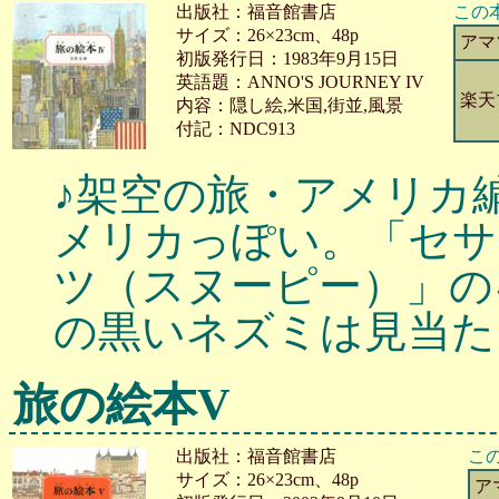
出版社：福音館書店
この
サイズ：26×23cm、48p
アマ
初版発行日：1983年9月15日
英語題：ANNO'S JOURNEY IV
楽天
内容：隠し絵,米国,街並,風景
付記：NDC913
♪架空の旅・アメリカ
メリカっぽい。「セサ
ツ（スヌーピー）」の
の黒いネズミは見当た
旅の絵本V
出版社：福音館書店
こ
サイズ：26×23cm、48p
ア