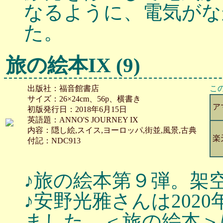
なるように、電気がな
た。
旅の絵本IX (9)
出版社：福音館書店
こ
サイズ：26×24cm、56p、横書き
ア
初版発行日：2018年6月15日
英語題：ANNO'S JOURNEY IX
内容：隠し絵,スイス,ヨーロッパ,街並,風景,古典
楽
付記：NDC913
♪旅の絵本第９弾。架
♪安野光雅さんは2020
ました。＜旅の絵本＞