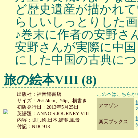
ど歴史遺産が描かれて
らしいしっとりした画
♪巻末に作者の安野さ
安野さんが実際に中国
にした中国の古典につ
旅の絵本VIII (8)
出版社：福音館書店
この本はこちらか
サイズ：26×24cm、56p、横書き
アマゾン
初版発行日：2013年5月25日
英語題：ANNO'S JOURNEY VIII
内容：隠し絵,日本,街並,風景
楽天ブックス
付記：NDC913