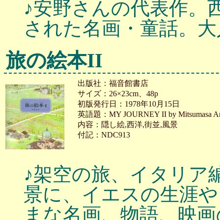
♪安野さんの代表作。
された名画・童話。大
旅の絵本II
出版社：福音館書店
サイズ：26×23cm、48p
初版発行日：1978年10月15日
英語題：MY JOURNEY II by Mitsumasa A
内容：隠し絵,西洋,街並,風景
付記：NDC913
♪架空の旅、イタリア
景に、イエスの生涯や
まな名画、物語、映画