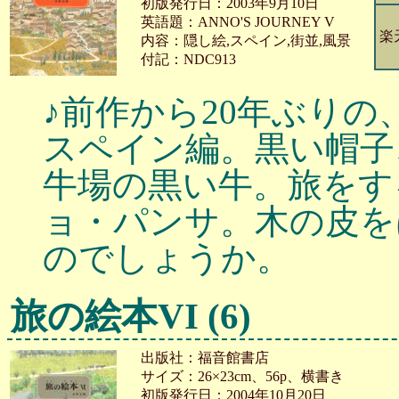
初版発行日：2003年9月10日
英語題：ANNO'S JOURNEY V
楽
内容：隠し絵,スペイン,街並,風景
付記：NDC913
♪前作から20年ぶり
スペイン編。黒い帽子
牛場の黒い牛。旅をす
ョ・パンサ。木の皮を
のでしょうか。
旅の絵本VI (6)
出版社：福音館書店
サイズ：26×23cm、56p、横書き
初版発行日：2004年10月20日