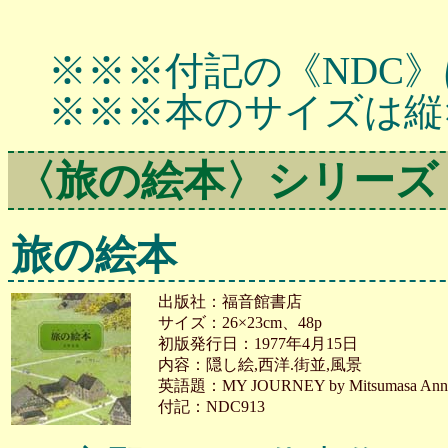
※※※付記の《NDC》
※※※本のサイズは縦
〈旅の絵本〉シリーズ
旅の絵本
出版社：福音館書店
サイズ：26×23cm、48p
初版発行日：1977年4月15日
内容：隠し絵,西洋.街並,風景
英語題：MY JOURNEY by Mitsumasa Ann
付記：NDC913