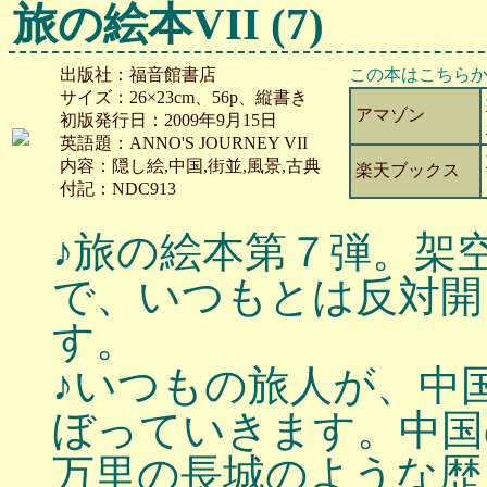
旅の絵本VII (7)
出版社：福音館書店
この本はこちら
サイズ：26×23cm、56p、縦書き
アマゾン
初版発行日：2009年9月15日
英語題：ANNO'S JOURNEY VII
内容：隠し絵,中国,街並,風景,古典
楽天ブックス
付記：NDC913
♪旅の絵本第７弾。架
で、いつもとは反対開
す。
♪いつもの旅人が、中
ぼっていきます。中国
万里の長城のような歴