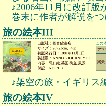
♪2006年11月に改
巻末に作者が解説をつ
旅の絵本III
出版社：福音館書店
この
サイズ：26×23cm、48p
アマ
初版発行日：1981年11月1日
英語題：ANNO'S JOURNEY III
楽天
内容：隠し絵,英国,街並,風景
付記：NDC913
♪架空の旅・イギリス
旅の絵本IV