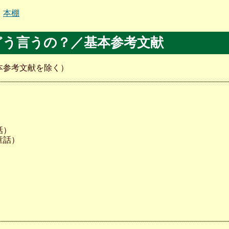
＞
本棚
どう言うの？／基本参考文献
本参考文献を除く）
話）
童話）