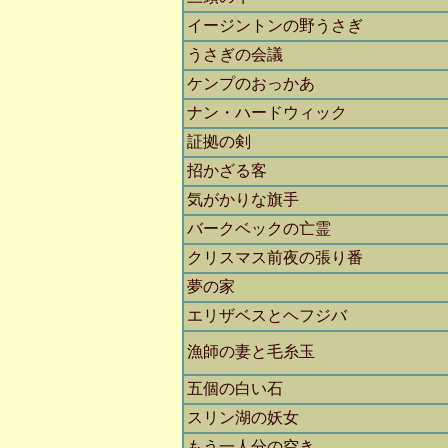
イージントンの野うさぎ
うさぎの会議
ケンプのおっかあ
ナン・ハードウィック
証拠の剣
招かざる客
気がかりな旗手
バークベックの亡霊
クリスマス前夜の張り番
夢の家
エリザベスとヘフジバ
漁師の妻と毛糸玉
五個の白い石
スリン湖の妖女
もう一人分の空き