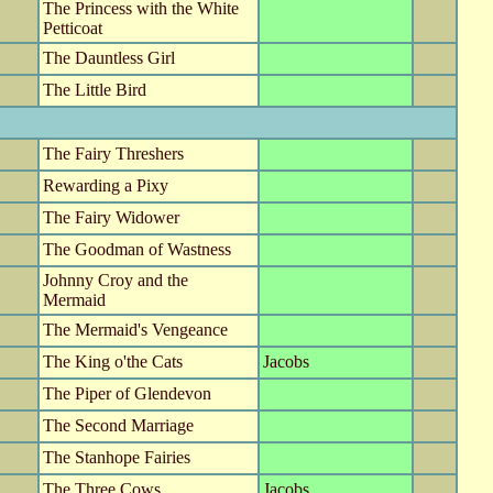
The Princess with the White
Petticoat
The Dauntless Girl
The Little Bird
The Fairy Threshers
Rewarding a Pixy
The Fairy Widower
The Goodman of Wastness
Johnny Croy and the
Mermaid
The Mermaid's Vengeance
The King o'the Cats
Jacobs
The Piper of Glendevon
The Second Marriage
The Stanhope Fairies
The Three Cows
Jacobs