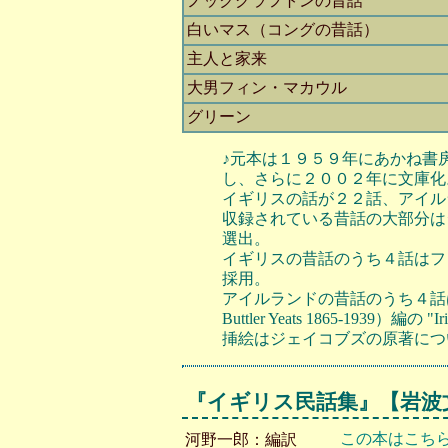
ノックグラフトンの昔話
白いマス（コングの昔話）
主人と家来
大男フィン・マカウル
グリーン
♪元本は１９５９年にあかね書
し、さらに２００２年に文庫化
イギリスの話が２２話、アイル
収録されている昔話の大部分はジョーゼフ・
選出。
イギリスの昔話のうち４話はフロラ・アニー・
採用。
アイルランドの昔話のうち４話はジェイコ
Buttler Yeats 1865-1939）編の "Ir
挿絵はジェイコブズの原著についていた
『イギリス民話集』
【岩波文
この本はこち
河野一郎：編訳