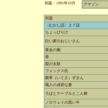
初版：1991年10月
アマゾン
邦題
〈むかし話〉２７話
ちょっぴりけ
白い家のおじいさん
黄金の腕
骨
梨の太鼓
フォックス氏
藺草（いぐさ）ずきん
職人の貞節な妻
ろばとテーブルとこん棒
ノロウェイの黒い牛