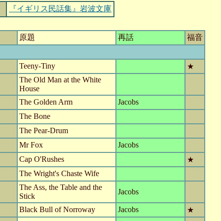
『イギリス民話集』岩波文庫
原題
再話
福音
Teeny-Tiny
★
The Old Man at the White
House
The Golden Arm
Jacobs
The Bone
The Pear-Drum
Mr Fox
Jacobs
Cap O'Rushes
★
The Wright's Chaste Wife
The Ass, the Table and the
Jacobs
Stick
Black Bull of Norroway
Jacobs
★