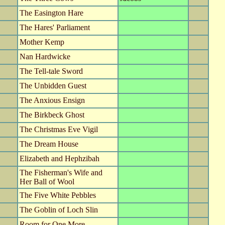
The Easington Hare
The Hares' Parliament
Mother Kemp
Nan Hardwicke
The Tell-tale Sword
The Unbidden Guest
The Anxious Ensign
The Birkbeck Ghost
The Christmas Eve Vigil
The Dream House
Elizabeth and Hephzibah
The Fisherman's Wife and
Her Ball of Wool
The Five White Pebbles
The Goblin of Loch Slin
Room for One More