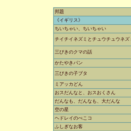
邦題
《イギリス》
ちいちゃい、ちいちゃい
チイチイネズミとチュウチュウネズ
三びきのクマの話
かたやきパン
三びきの子ブタ
ミアッカどん
おスだんなと、おスおくさん
だんなも、だんなも、大だんな
空の星
ヘドレイのべこコ
ふしぎなお客