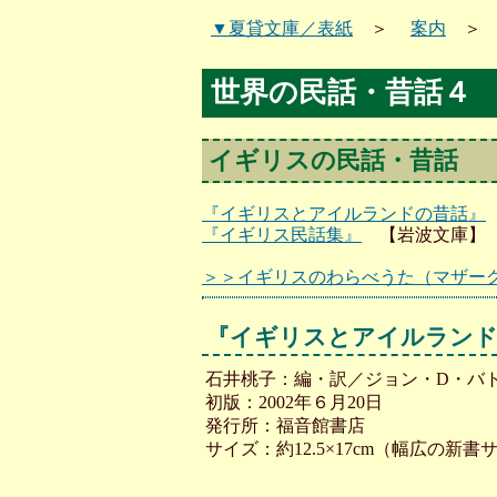
▼夏貸文庫／表紙
＞
案内
世界の民話・昔話４
イギリスの民話・昔話
『イギリスとアイルランドの昔話』
『イギリス民話集』
【岩波文庫】
＞＞イギリスのわらべうた（マザー
『イギリスとアイルランド
石井桃子：編・訳／ジョン・D・バ
初版：2002年６月20日
発行所：福音館書店
サイズ：約12.5×17cm（幅広の新書