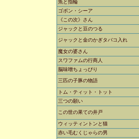
魚と指輪
ゴボン・シーア
《この次》さん
ジャックと豆のつる
ジャックと金のかぎタバコ入れ
魔女の婆さん
スワファムの行商人
脳味噌ちょっぴり
三匹の子豚の物語
トム・ティット・トット
三つの願い
この世の果ての井戸
ウィッティントンと猫
赤い毛むくじゃらの男