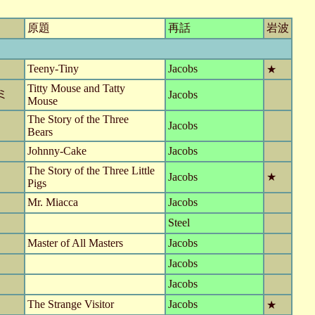
原題
再話
岩波
Teeny-Tiny
Jacobs
★
Titty Mouse and Tatty
ミ
Jacobs
Mouse
The Story of the Three
Jacobs
Bears
Johnny-Cake
Jacobs
The Story of the Three Little
Jacobs
★
Pigs
Mr. Miacca
Jacobs
Steel
Master of All Masters
Jacobs
Jacobs
Jacobs
The Strange Visitor
Jacobs
★