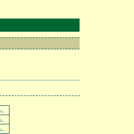
』
』
』