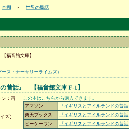
＞
本棚
＞
世界の民話
【福音館文庫】
グース・ナーサリーライムズ）
の昔話』
【福音館文庫 F-1】
この本はこちらから購入できます。
トン：画
アマゾン
『イギリスとアイルランドの昔話
楽天ブックス
『イギリスとアイルランドの昔話
サイズ）
ビーケーワン
『イギリスとアイルランドの昔話