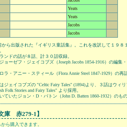
Jacobs
Yeats
Yeats
Jacobs
Jacobs
房から出版された『イギリス童話集』。これを改訳して１９８
。
ランドの話が８話、計３０話収録。
ジェイコブズ（Joseph Jacobs 1854-1916）の編集・再話による 
スティール（Flora Annie Steel 1847-1929）の再話した "Eng
ブズの "Celtic Fairy Tales" (1894)より、３話はウ
ish Folk Stories and Fairy Tales" より採用。
ジョン・D・バトン（John D. Batten 1860-1932）の
庫 赤279-1】
らから購入できます。