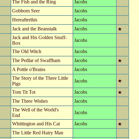
The Fish and the Ring
Jacobs
Gobborn Seer
Jacobs
Hereafterthis
Jacobs
Jack and the Beanstalk
Jacobs
★
Jack and His Golden Snuff-
Jacobs
Box
The Old Witch
Jacobs
The Pedlar of Swaffham
Jacobs
★
A Pottle o'Brains
Jacobs
The Story of the Three Little
Jacobs
★
Pigs
Tom Tit Tot
Jacobs
★
The Three Wishes
Jacobs
The Well of the World's
Jacobs
End
Whittington and His Cat
Jacobs
★
The Little Red Hairy Man