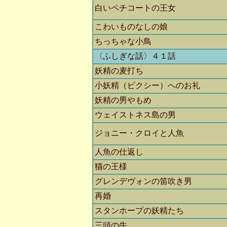
白いペチコートの王女
こわいものなしの娘
ちっちゃな小鳥
〈ふしぎな話〉４１話
妖精の麦打ち
小妖精（ピクシー）へのお礼
妖精の男やもめ
ウェイストネス島の男
ジョニー・クロイと人魚
人魚の仕返し
猫の王様
グレンデヴォンの笛吹き男
再婚
スタンホープの妖精たち
三頭の牛