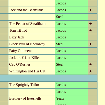
Jacobs
Jack and the Beanstalk
Jacobs
★
Steel
The Pedlar of Swaffham
Jacobs
★
Tom Tit Tot
Jacobs
★
Lazy Jack
Jacobs
Black Bull of Norroway
Steel
★
Fairy Ointment
Jacobs
Jack the Giant-Killer
Jacobs
Cap O'Rushes
Steel
★
Whittington and His Cat
Jacobs
★
The Sprightly Tailor
Jacobs
Jacobs
Brewery of Eggshells
Yeats