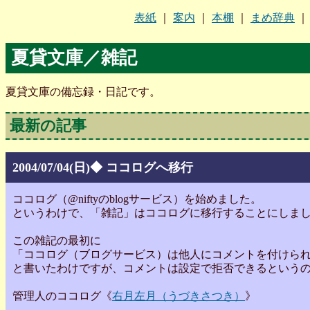
表紙
｜
案内
｜
本棚
｜
まめ辞典
夏貸文庫／雑記
夏貸文庫の備忘録・日記です。
最新の記事
2004/07/04(日)◆ ココログへ移行
ココログ（@niftyのblogサービス）を始めました。
というわけで、「雑記」はココログに移行することにしま
この雑記の最初に
「ココログ（ブログサービス）は他人にコメントを付けら
と書いたわけですが、コメントは設定で拒否できるという
管理人のココログ《
右月左月（うづきさつき）
》