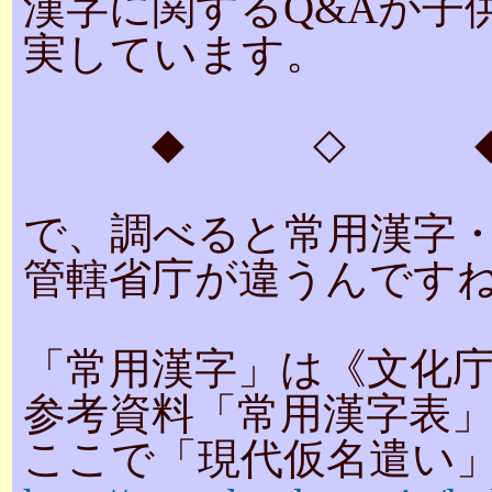
漢字に関するQ&Aが子
実しています。
◆ ◇ 
で、調べると常用漢字
管轄省庁が違うんです
「常用漢字」は《文化
参考資料「常用漢字表
ここで「現代仮名遣い