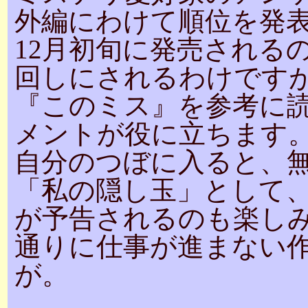
外編にわけて順位を発
12月初旬に発売されるの
回しにされるわけです
『このミス』を参考に
メントが役に立ちます
自分のつぼに入ると、
「私の隠し玉」として
が予告されるのも楽し
通りに仕事が進まない
が。