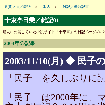
夏貸文庫／表紙
＞
案内
＞
雑記／最新記事
十束亭日乗／雑記01
過去に公開していた小説サイト「十束亭」の日記ページのバ
2003年の記事
2003/11/10(月) ◆
「民子」を久しぶりに
「民子」は2000年に