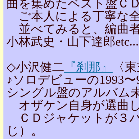
曲を集めたベスト盤Ｃ
ご本人による丁寧な全
並べてみると、編曲者
小林武史・山下達郎etc...
◇小沢健二
『刹那』
〈東
♪ソロデビューの1993
シングル盤のアルバム
オザケン自身が選曲し
ＣＤジャケットが３パ
じ）。