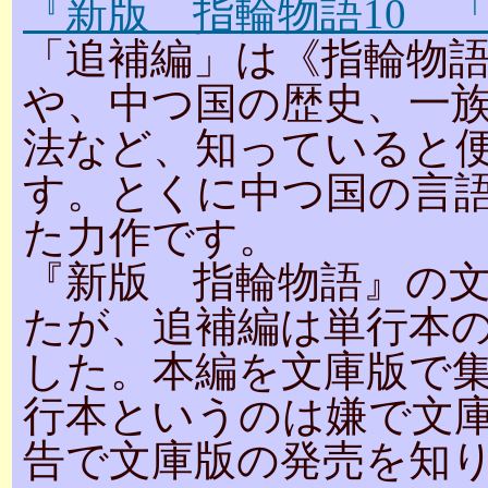
『新版 指輪物語10 
「追補編」は《指輪物
や、中つ国の歴史、一
法など、知っていると
す。とくに中つ国の言
た力作です。
『新版 指輪物語』の文
たが、追補編は単行本
した。本編を文庫版で
行本というのは嫌で文
告で文庫版の発売を知