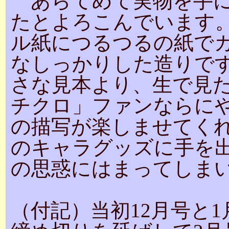
あらてめて実物を手に
たとよろこんでいます
ル紙につるつるの紙で
なしっかりした造りで
さな見本より、生で見
チクロ」ファンならに
の描写が楽しませてく
のキャラグッズに手を
の思惑にはまってしま
（付記）当初12月号と