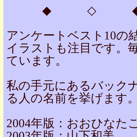
◆ ◇ 
アンケートベスト10の
イラストも注目です。
ています。
私の手元にあるバック
る人の名前を挙げます
2004年版：おおひなた
2003年版：山下和美