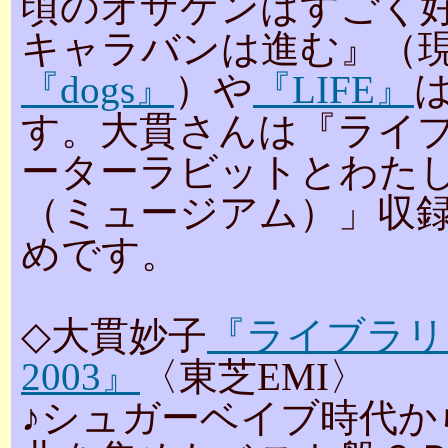
頃のオザケンはすごく
キャラバンは進む』（
『dogs』
）や
『LIFE』
す。大貫さんは『ライ
ーターラビットとわた
（ミュージアム）」収
めです。
◇大貫妙子
『ライブラリ
2003』
〈東芝EMI〉
♪シュガーベイブ時代か