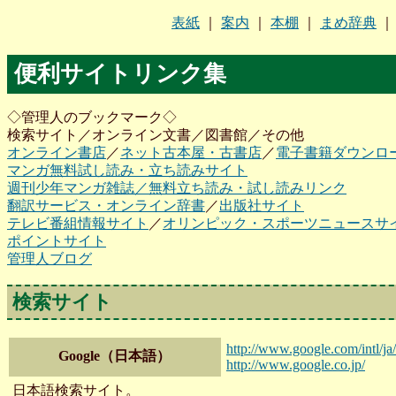
表紙
｜
案内
｜
本棚
｜
まめ辞典
便利サイトリンク集
◇管理人のブックマーク◇
検索サイト／オンライン文書／図書館／その他
オンライン書店
／
ネット古本屋・古書店
／
電子書籍ダウンロ
マンガ無料試し読み・立ち読みサイト
週刊少年マンガ雑誌／無料立ち読み・試し読みリンク
翻訳サービス・オンライン辞書
／
出版社サイト
テレビ番組情報サイト
／
オリンピック・スポーツニュースサ
ポイントサイト
管理人ブログ
検索サイト
http://www.google.com/intl/ja/
Google（日本語）
http://www.google.co.jp/
日本語検索サイト。