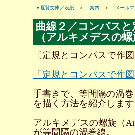
▼夏貸文庫／表紙
＞
案内
＞
メールマ
曲線２／コンパスと
（アルキメデスの螺
〔定規とコンパスで作図
「定規とコンパスで作図
手書きで、等間隔の渦巻
を描く方法を紹介します
アルキメデスの螺旋（Archi
が等間隔の渦巻線。