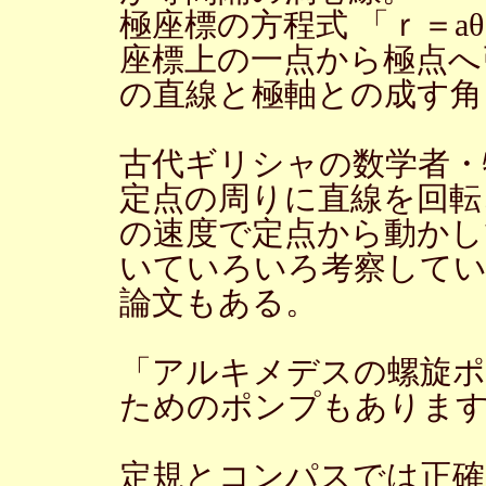
極座標の方程式 「ｒ＝a
座標上の一点から極点へ
の直線と極軸との成す角
古代ギリシャの数学者・
定点の周りに直線を回転
の速度で定点から動かし
いていろいろ考察してい
論文もある。
「アルキメデスの螺旋
ためのポンプもありま
定規とコンパスでは正確