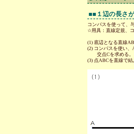
■■１辺の長さ
コンパスを使って、
☆用具：直線定規、
(1) 底辺となる直線A
(2) コンパスを使
交点Cを求める。
(3) 点ABCを直線