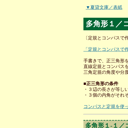
▼夏貸文庫／表紙
多角形１／
〔定規とコンパスで作
「定規とコンパスで
手書きで、正三角形
直線定規とコンパス
三角定規の角度や分
■正三角形の条件
・３辺の長さが等し
・３個の内角がそれ
コンパスと定規を使
多角形１-１