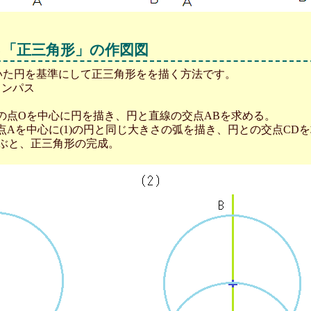
る「正三角形」の作図図
いた円を基準にして正三角形をを描く方法です。
コンパス
線上の点Oを中心に円を描き、円と直線の交点ABを求める。
い、点Aを中心に(1)の円と同じ大きさの弧を描き、円との交点CD
で結ぶと、正三角形の完成。