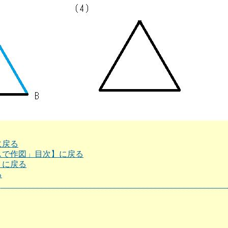
に戻る
スで作図」目次】に戻る
】に戻る
る