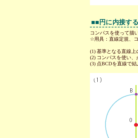
■■円に内接す
コンパスを使って描
☆用具：直線定規、
(1) 基準となる直
(2) コンパスを使
(3) 点BCDを直線