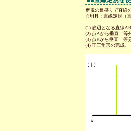
定規の目盛りで直線
☆用具：直線定規（
(1) 底辺となる直線
(2) 点Aから垂直
(3) 点Bから垂直
(4) 正三角形の完成。