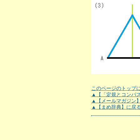
このページのトップ
▲【「定規とコンパ
▲【メールマガジン
▲【まめ辞典】に戻