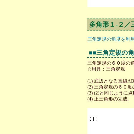
多角形１-２
三角定規の角度を利
■■三角定規の
三角定規の６０度の
☆用具：三角定規
(1) 底辺となる直線A
(2) 三角定規の６
(3) (2)と同じよ
(4) 正三角形の完成。