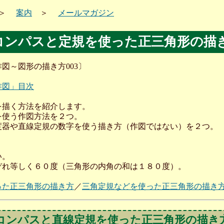
＞
案内
＞
メールマガジン
コンパスと定規を使った正三角形の描
図～図形の描き方003〕
作図」目次
を描く方法を紹介します。
を使う作図方法を２つ。
度器や直線定規の数字を使う描き方（作図ではない）を２つ。
い。
ぞれ等しく６０度（三角形の内角の和は１８０度）。
った正三角形の描き方
／
三角定規などを使った正三角形の描き
／コンパスと直線定規を使った正三角形の描き