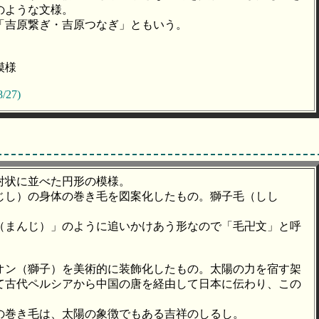
のような文様。
「吉原繋ぎ・吉原つなぎ」ともいう。
模様
8/27)
射状に並べた円形の模様。
じし）の身体の巻き毛を図案化したもの。獅子毛（しし
（まんじ）」のように追いかけあう形なので「毛卍文」と呼
オン（獅子）を美術的に装飾化したもの。太陽の力を宿す架
て古代ペルシアから中国の唐を経由して日本に伝わり、この
の巻き毛は、太陽の象徴でもある吉祥のしるし。