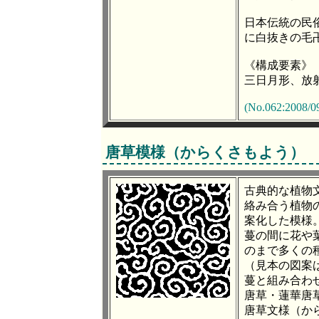
日本伝統の民
に白抜きの毛
《構成要素》
三日月形、放
(No.062:2008/0
唐草模様（からくさもよう）
古典的な植物
絡み合う植物
案化した模様
蔓の間に花や
のまで多くの
（見本の図案
蔓と組み合わ
唐草・蓮華唐
唐草文様（か