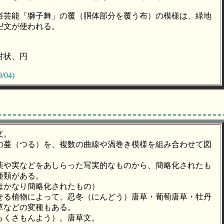
俗芸能「獅子舞」の覆（胴体部分を覆う布）の模様は、緑地
卍文が使われる。
射状、円
9/04)
文。
の蔓（つる）を、複数の曲線や渦巻き模様を組み合わせて図
。
葉や実などをあしらった写実的なものから、簡略化されたも
種類がある。
はかなり簡略化されたもの）
せる植物によって、忍冬（にんどう）唐草・葡萄唐草・牡丹
草などの変種もある。
らくさもんよう）。唐草文。