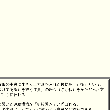
方形の中央に小さく正方形を入れた模様を「釘抜」という。
つけてある釘を抜く道具）の座金（ざがね）をかたどった文
どにも使われる。
に繋いだ連続模様が「釘抜繋ぎ」と呼ばれる。
人の半纏（はんてん）に使われた庶民的な模様である。