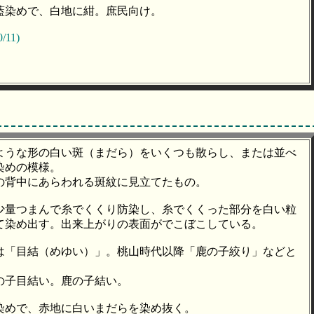
藍染めで、白地に紺。庶民向け。
/11)
ような形の白い斑（まだら）をいくつも散らし、または並べ
染めの模様。
の背中にあらわれる斑紋に見立てたもの。
少量つまんで糸でくくり防染し、糸でくくった部分を白い粒
て染め出す。出来上がりの表面がでこぼこしている。
は「目結（めゆい）」。桃山時代以降「鹿の子絞り」などと
の子目結い。鹿の子結い。
染めで、赤地に白いまだらを染め抜く。