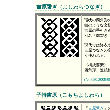
吉原繋ぎ（よしわらつなぎ）
環状の四角形
鎖のような文
吉原の手引き
別名「廓繋ぎ
現代では浴衣
吉原つなぎの
く使われる。
《構成要素》
四角形、連続
(No.080:2009/0
子持吉原（こもちよしわら）
「
吉原繋ぎ
」