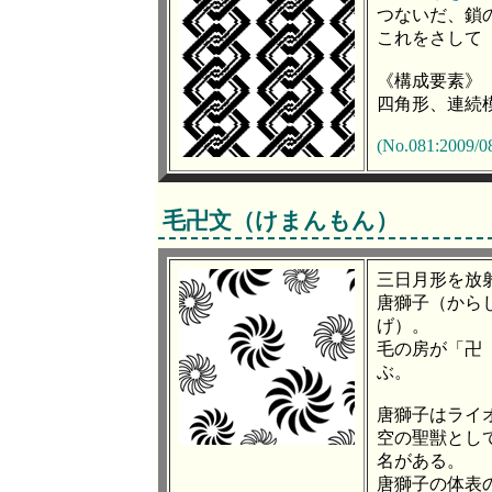
つないだ、鎖
これをさして
《構成要素》
四角形、連続
(No.081:2009/0
毛卍文（けまんもん）
三日月形を放
唐獅子（から
げ）。
毛の房が「卍
ぶ。
唐獅子はライ
空の聖獣とし
名がある。
唐獅子の体表