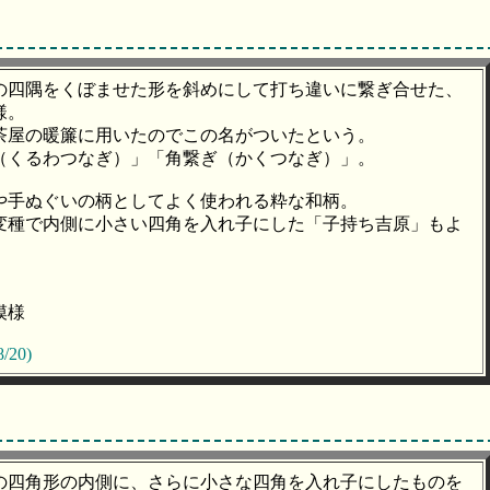
の四隅をくぼませた形を斜めにして打ち違いに繋ぎ合せた、
様。
茶屋の暖簾に用いたのでこの名がついたという。
（くるわつなぎ）」「角繋ぎ（かくつなぎ）」。
や手ぬぐいの柄としてよく使われる粋な和柄。
変種で内側に小さい四角を入れ子にした「子持ち吉原」もよ
模様
8/20)
の四角形の内側に、さらに小さな四角を入れ子にしたものを