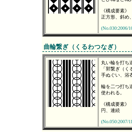
《構成要素》
正方形、斜め
(No.030:2006/1
曲輪繋ぎ（くるわつなぎ）
丸い輪を打ち
「郭繋ぎ（く
手ぬぐい、浴
輪を二つ打ち
使われる。
《構成要素》
円、連続
(No.050:2007/11