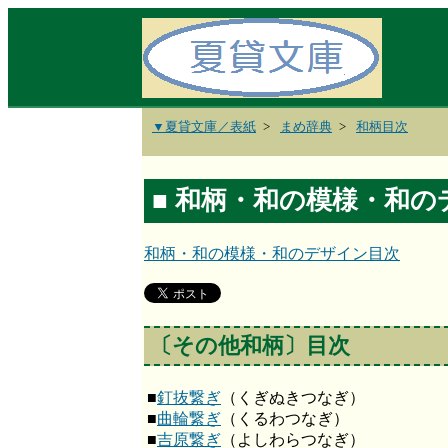
▼夏貸文庫／表紙
まめ辞典
和柄目次
■ 和柄・和の模様・和
和柄・和の模様・和のデザイン目次
〔その他和柄〕目次
■
釘抜繋ぎ
（くぎぬきつなぎ）
■
曲輪繋ぎ
（くるわつなぎ）
■
吉原繋ぎ
（よしわらつなぎ）