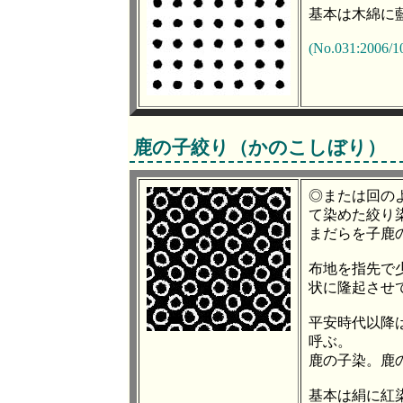
基本は木綿に
(No.031:2006/10
鹿の子絞り（かのこしぼり）
◎または回の
て染めた絞り
まだらを子鹿
布地を指先で
状に隆起させ
平安時代以降
呼ぶ。
鹿の子染。鹿
基本は絹に紅