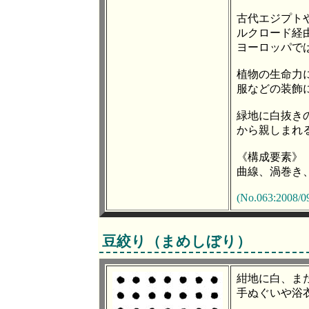
古代エジプト
ルクロード経
ヨーロッパで
植物の生命力
服などの装飾
緑地に白抜き
から親しまれ
《構成要素》
曲線、渦巻き
(No.063:2008/09
豆絞り（まめしぼり）
紺地に白、ま
手ぬぐいや浴