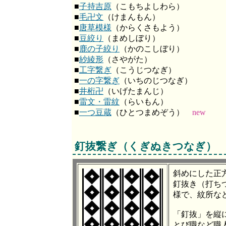
■
子持吉原
（こもちよしわら）
■
毛卍文
（けまんもん）
■
唐草模様
（からくさもよう）
■
豆絞り
（まめしぼり）
■
鹿の子絞り
（かのこしぼり）
■
紗綾形
（さやがた）
■
工字繋ぎ
（こうじつなぎ）
■
一の字繋ぎ
（いちのじつなぎ）
■
井桁卍
（いげたまんじ）
■
雷文・雷紋
（らいもん）
■
一つ豆蔵
（ひとつまめぞう）
new
釘抜繋ぎ（くぎぬきつなぎ）
斜めにした正
釘抜き（打ち
様で、紋所な
「釘抜」を縦
とび職など職