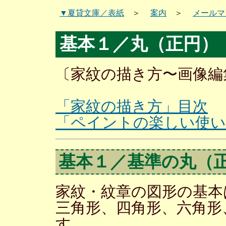
▼夏貸文庫／表紙
＞
案内
＞
メールマ
基本１／丸（正円）
〔家紋の描き方〜画像編集
「家紋の描き方」目次
「ペイントの楽しい使い
基本１／基準の丸（
家紋・紋章の図形の基本
三角形、四角形、六角形
す。