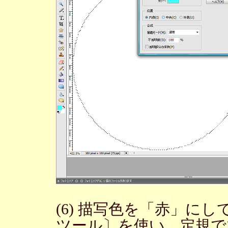
(6) 描写色を「赤」に
ツール〕を使い、定規で