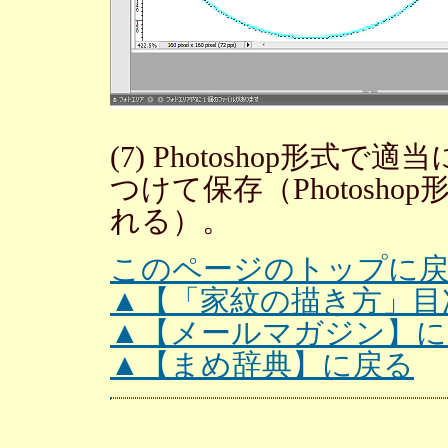
(7) Photoshop形式で適
つけて保存（Photosh
れる）。
このページのトップに
▲【「家紋の描き方」目
▲【メールマガジン】に
▲【まめ辞典】に戻る