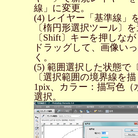
線」に変更。
(4) レイヤー「基準線
〔楕円形選択ツール〕を
〔Shift〕キーを押し
ドラッグして、画像いっ
く。
(5) 範囲選択した状態
〔選択範囲の境界線を描
1pix、カラー：描写色
選択。