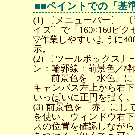
■■ペイントでの「基
(1) 〔メニューバー〕
イズ〕で「160×160
▽作業しやすいように4
示。
(2) 〔ツールボックス
ン：輪郭線：前景色／枠
前景色を「水色」にして
キャンバス左上から右
いっぱいに正円を描く。
(3) 前景色を「赤」に
を使い、ウィンドウ右下
スの位置を確認しながらキ