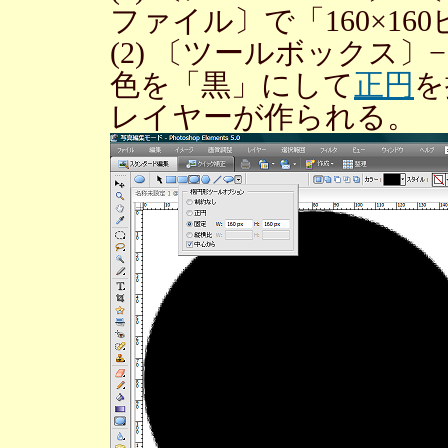
ファイル〕で「160×1
(2) 〔ツールボックス
色を「黒」にして
正円
を
レイヤーが作られる。