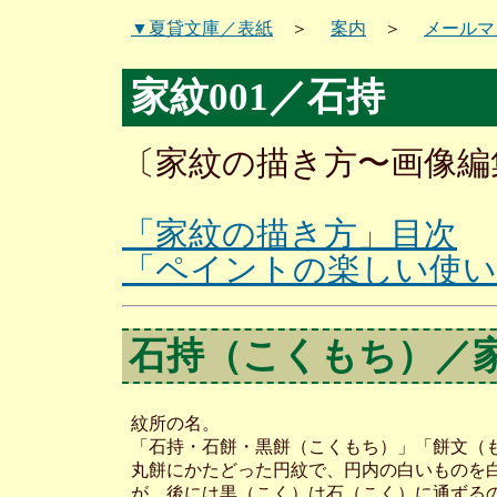
▼夏貸文庫／表紙
＞
案内
＞
メールマ
家紋001／石持
〔家紋の描き方〜画像編集
「家紋の描き方」目次
「ペイントの楽しい使い
石持（こくもち）／家
紋所の名。
「石持・石餅・黒餅（こくもち）」「餅文（
丸餅にかたどった円紋で、円内の白いものを
が、後には黒（こく）は石（こく）に通ずる