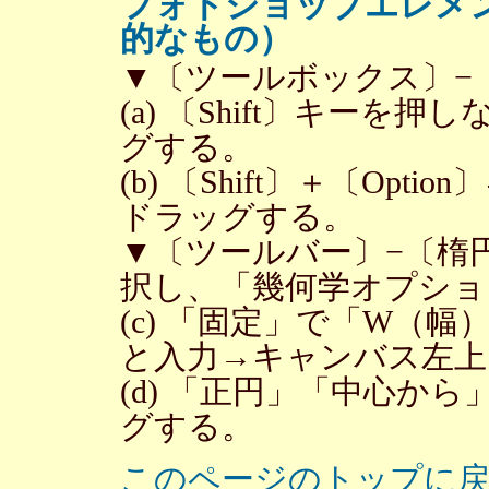
フォトショップエレメ
的なもの）
▼〔ツールボックス〕−
(a) 〔Shift〕キー
グする。
(b) 〔Shift〕＋〔Op
ドラッグする。
▼〔ツールバー〕−〔楕
択し、「幾何学オプショ
(c) 「固定」で「W（幅）1
と入力→キャンバス左上
(d) 「正円」「中心か
グする。
このページのトップに