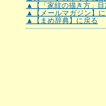
▲【「家紋の描き方」目
▲【メールマガジン】に
▲【まめ辞典】に戻る