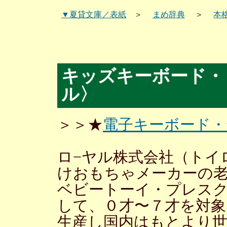
▼夏貸文庫／表紙
＞
まめ辞典
＞
本
キッズキーボード・
ル〉
＞＞★
電子キーボード
ロ−ヤル株式会社（トイ
けおもちゃメーカーの老
ベビートーイ・プレス
して、０才〜７才を対
生産し国内はもとより