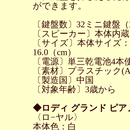
ができます。
〔鍵盤数〕32ミニ鍵盤
〔スピーカー〕本体内蔵
〔サイズ〕本体サイズ：（約
16.0（cm）
〔電源〕単三乾電池4本使
〔素材〕プラスチック(AB
〔製造国〕中国
〔対象年齢〕3歳から
◆ロディ グランド ピア
〈ロ−ヤル〉
本体色：白