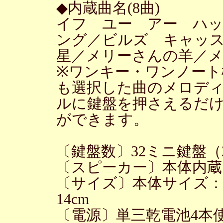
◆内蔵曲名(8曲)
イフ ユー アー ハ
ング／ビルズ キャッ
星／メリーさんの羊／
※ワンキー・ワンノート
も選択した曲のメロディ
ルに鍵盤を押さえるだ
ができます。
〔鍵盤数〕32ミニ鍵盤
〔スピーカー〕本体内蔵
〔サイズ〕本体サイズ：（約
14cm
〔電源〕単三乾電池4本使