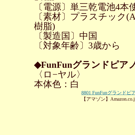
〔電源〕単三乾電池4本使
〔素材〕プラスチック(A
樹脂)
〔製造国〕中国
〔対象年齢〕3歳から
◆FunFunグランドピア
〈ロ−ヤル〉
本体色：白
8801 FunFunグランドピ
【アマゾン】Amazon.co.j