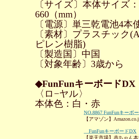
〔サイズ〕本体サイズ：（
660（mm）
〔電源〕単三乾電池4本使
〔素材〕プラスチック(A
ピレン樹脂)
〔製造国〕中国
〔対象年齢〕3歳から
◆FunFunキーボードDX
〈ロ−ヤル〉
本体色：白・赤
NO.8867 FunFunキーボ
【アマゾン】Amazon.co.j
FunFunキーボードDX
【楽天市場】赤ちゃん本