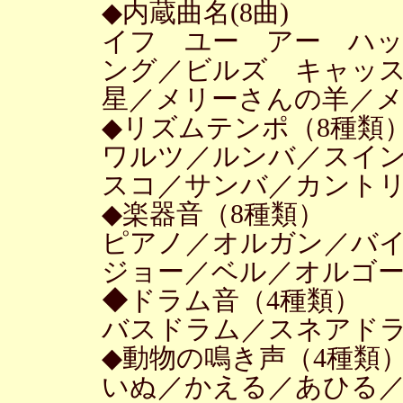
◆内蔵曲名(8曲)
イフ ユー アー ハ
ング／ビルズ キャッ
星／メリーさんの羊／
◆リズムテンポ（8種類
ワルツ／ルンバ／スイ
スコ／サンバ／カント
◆楽器音（8種類）
ピアノ／オルガン／バ
ジョー／ベル／オルゴ
◆ドラム音（4種類）
バスドラム／スネアド
◆動物の鳴き声（4種類
いぬ／かえる／あひる