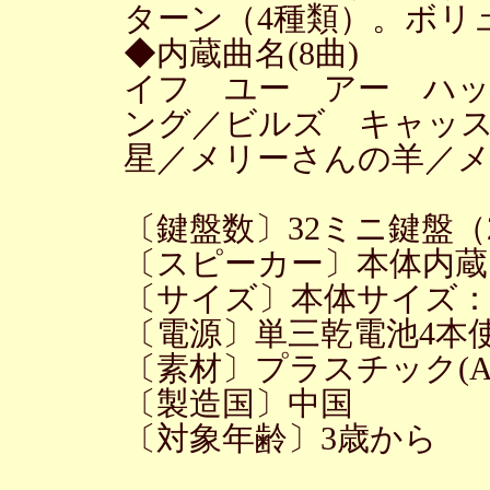
ターン（4種類）。ボリ
◆内蔵曲名(8曲)
イフ ユー アー ハ
ング／ビルズ キャッ
星／メリーさんの羊／
〔鍵盤数〕32ミニ鍵盤
〔スピーカー〕本体内蔵
〔サイズ〕本体サイズ：（
〔電源〕単三乾電池4本使
〔素材〕プラスチック(A
〔製造国〕中国
〔対象年齢〕3歳から