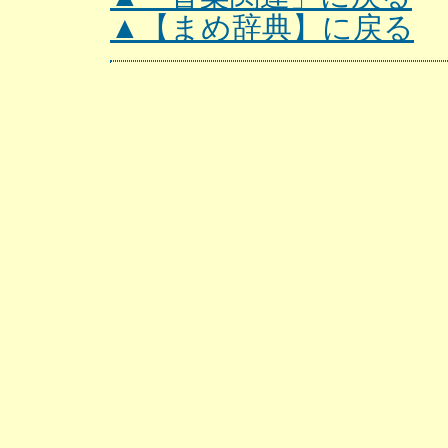
▲【まめ辞典】に戻る