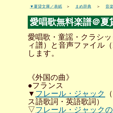
▼夏貸文庫／表紙
＞
まめ辞典
＞
音
愛唱歌無料楽譜＠夏
愛唱歌・童謡・クラシッ
ィ譜）と音声ファイル（
します。
《外国の曲》
●フランス
▼
フレール・ジャック
（
ス語歌詞・英語歌詞）
▽
フレール・ジャックの