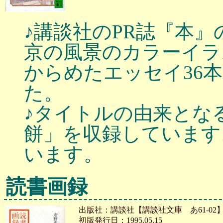
♪講談社のPR誌『本』
京の風景のカラーイラ
からめたエッセイ36
た。
♪タイトルの由来とな
餅」を収録しています
います。
読書画録
出版社：講談社【講談社文庫 あ61-02
初版発行日：1995.05.15