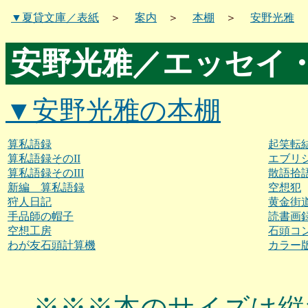
▼夏貸文庫／表紙
＞
案内
＞
本棚
＞
安野光雅
安野光雅／エッセイ
▼安野光雅の本棚
算私語録
起笑転
算私語録そのII
エブリ
算私語録そのIII
散語拾
新編 算私語録
空想犯
狩人日記
黄金街
手品師の帽子
読書画
空想工房
石頭コ
わが友石頭計算機
カラー
※※※本のサイズは縦