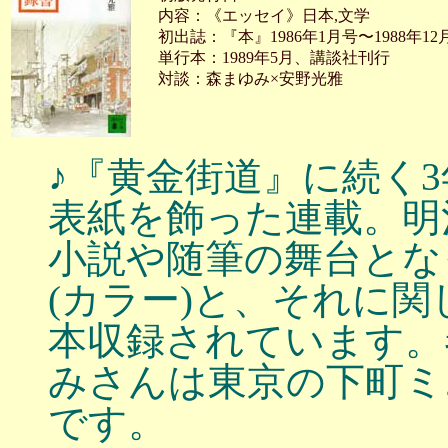
内容：《エッセイ》日本,文学
初出誌：『本』1986年1月号〜1988年12
単行本：1989年5月、講談社刊行
対談：森まゆみ×安野光雅
♪『黄金街道』に続く
表紙を飾った連載。明
小説や随筆の舞台となっ
(カラー)と、それに関
本収録されています。
みさんは東京の下町ミ
です。