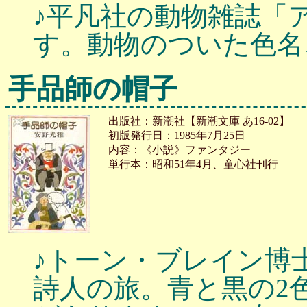
♪平凡社の動物雑誌「
す。動物のついた色名
手品師の帽子
出版社：新潮社【新潮文庫 あ16-02】
初版発行日：1985年7月25日
内容：《小説》ファンタジー
単行本：昭和51年4月、童心社刊行
♪トーン・ブレイン博
詩人の旅。青と黒の2