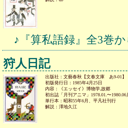
♪『算私語録』全3巻か
狩人日記
出版社：文藝春秋【文春文庫 あ9-01】
初版発行日：1985年4月25日
内容：《エッセイ》博物学,故郷
初出誌「月刊アニマ」1978.01.〜1980.0
単行本：昭和55年6月、平凡社刊行
解説：澤地久江