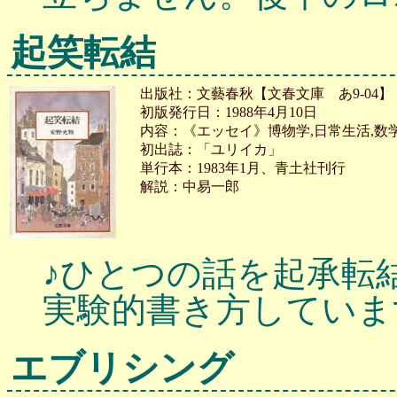
起笑転結
出版社：文藝春秋【文春文庫 あ9-04】
初版発行日：1988年4月10日
内容：《エッセイ》博物学,日常生活,数
初出誌：「ユリイカ」
単行本：1983年1月、青土社刊行
解説：中易一郎
♪ひとつの話を起承転
実験的書き方していま
エブリシング