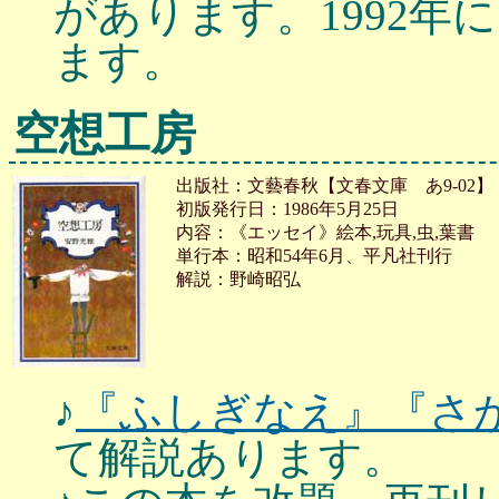
があります。1992
ます。
空想工房
出版社：文藝春秋【文春文庫 あ9-02】
初版発行日：1986年5月25日
内容：《エッセイ》絵本,玩具,虫,葉書
単行本：昭和54年6月、平凡社刊行
解説：野崎昭弘
♪
『ふしぎなえ』
『さ
て解説あります。