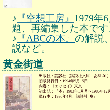
♪
『空想工房』
1979
題、再編集した本です
♪
『ABCの本』
の解説、
説など。
黄金街道
出版社：講談社【講談社文庫 あ61-01
初版発行日：1994年5月15日
内容：《エッセイ》東京
初出誌：『本』1983年1月号〜1985年12
単行本：1986年4月、講談社刊行