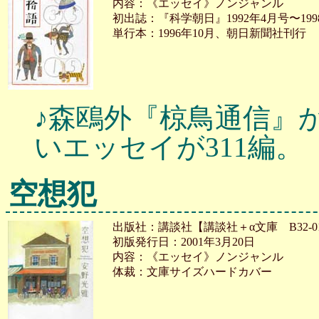
内容：《エッセイ》ノンジャンル
初出誌：『科学朝日』1992年4月号〜199
単行本：1996年10月、朝日新聞社刊行
♪森鴎外『椋鳥通信』
いエッセイが311編。
空想犯
出版社：講談社【講談社＋α文庫 B32-0
初版発行日：2001年3月20日
内容：《エッセイ》ノンジャンル
体裁：文庫サイズハードカバー