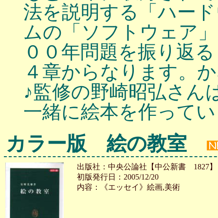
法を説明する「ハード
ムの「ソフトウェア」
００年問題を振り返る
４章からなります。か
♪監修の野崎昭弘さん
一緒に絵本を作ってい
カラー版 絵の教室
出版社：中央公論社【中公新書 1827】
初版発行日：2005/12/20
内容：《エッセイ》絵画,美術