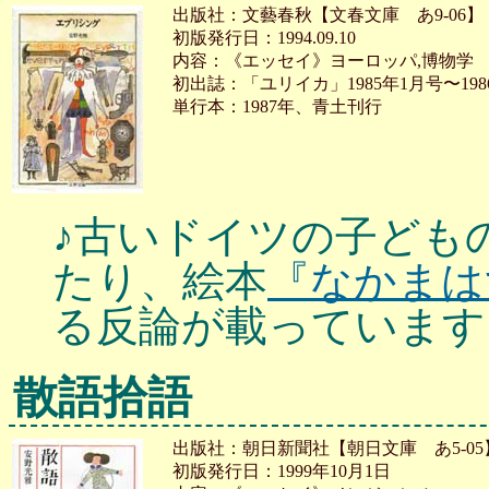
出版社：文藝春秋【文春文庫 あ9-06】
初版発行日：1994.09.10
内容：《エッセイ》ヨーロッパ,博物学
初出誌：「ユリイカ」1985年1月号〜198
単行本：1987年、青土刊行
♪古いドイツの子ども
たり、絵本
『なかまは
る反論が載っています
散語拾語
出版社：朝日新聞社【朝日文庫 あ5-05
初版発行日：1999年10月1日