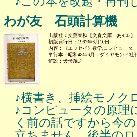
♪この本を改題・再刊
わが友 石頭計算機
出版社：文藝春秋【文春文庫 あ9-03】
初版発行日：1987年6月10日
内容：《エッセイ》数学,コンピュータ
単行本：昭和48年6月、ダイヤモンド社
解説：犬伏茂之
♪横書き、挿絵モノク
♪コンピュータの原理
く前の話ですから今の
立ちません。後半のロ