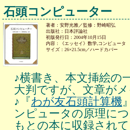
石頭コンピューター
著者：安野光雅／監修：野崎昭弘
出版社：日本評論社
初版発行日：2004年10月15日
内容：《エッセイ》数学,コンピュータ
サイズ：26×21.5cm／ハードカバー
♪横書き、本文挿絵の
大判ですが、文章がメ
♪『
わが友石頭計算機
ンピュータの原理につ
もとの本に収録されて