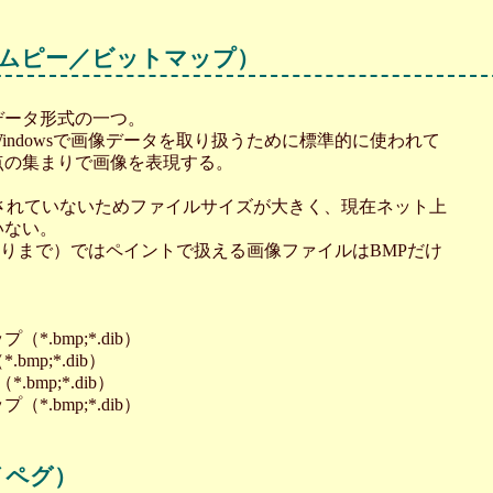
エムピー／ビットマップ）
データ形式の一つ。
indowsで画像データを取り扱うために標準的に使われて
点の集まりで画像を表現する。
縮されていないためファイルサイズが大きく、現在ネット上
いない。
8あたりまで）ではペイントで扱える画像ファイルはBMPだけ
.bmp;*.dib）
mp;*.dib）
bmp;*.dib）
*.bmp;*.dib）
イペグ）