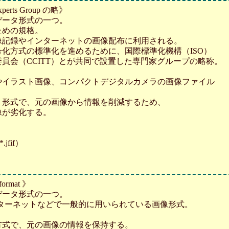
 Experts Group の略》
データ形式の一つ。
ための規格。
像記録やインターネットの画像配布に利用される。
化方式の標準化を進めるために、国際標準化機構（ISO）
員会（CCITT）とが共同で設置した専門家グループの略称。
やイラスト画像、コンパクトデジタルカメラの画像ファイル
う形式で、元の画像から情報を削減するため、
像が劣化する。
*.jfif）
 format 》
データ形式の一つ。
ンターネットなどで一般的に用いられている画像形式。
方式で、元の画像の情報を保持する。