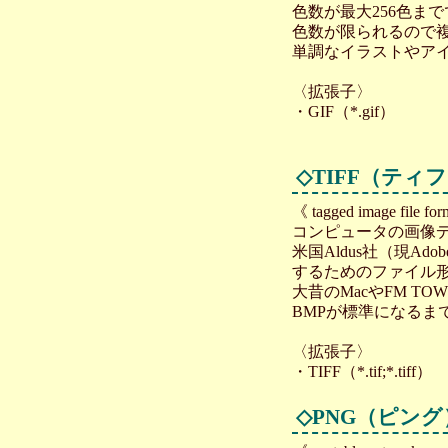
色数が最大256色ま
色数が限られるので
単調なイラストやア
〈拡張子〉
・GIF（*.gif）
◇
TIFF（ティ
《 tagged image file fo
コンピュータの画像
米国Aldus社（現A
するためのファイル
大昔のMacやFM 
BMPが標準になるま
〈拡張子〉
・TIFF（*.tif;*.tiff）
◇
PNG（ピング