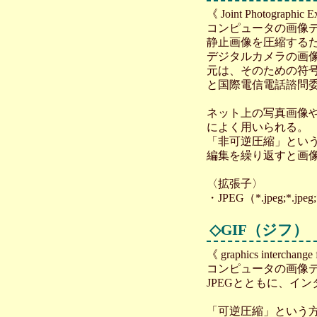
《 Joint Photographic
コンピュータの画像
静止画像を圧縮する
デジタルカメラの画
元は、そのための符号
と国際電信電話諮問委
ネット上の写真画像
によく用いられる。
「非可逆圧縮」とい
編集を繰り返すと画
〈拡張子〉
・JPEG（*.jpeg;*.jpeg;
◇
GIF（ジフ）
《 graphics interchange
コンピュータの画像
JPEGとともに、イ
「可逆圧縮」という