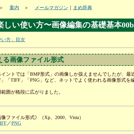
＞
案内
＞
メールマガジン
｜
まめ辞典
楽しい使い方〜画像編集の基礎基本00b
使い方」目次
える画像ファイル形式
ントでは「BMP形式」の画像しか扱えませんでしたが、最近のXp、
GIF」「TIFF」「PNG」など、ネットでよく使われる画像形式
用範囲が格段に広がりました。
ファイル形式》（Xp、2000、Vista）
IFF
／
PNG