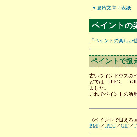
▼夏貸文庫／表紙
ペイントの
「ペイントの楽しい
ペイントで扱
古いウインドウズのペイ
どでは「JPEG」「
ました。
これでペイントの活
《ペイントで扱える画像
BMP
／
JPEG
／
GIF
／
T