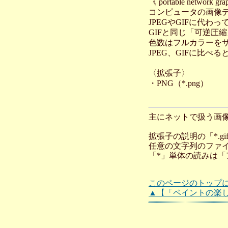
《 portable network gra
コンピュータの画像
JPEGやGIFに代
GIFと同じ「可逆圧
色数はフルカラーを
JPEG、GIFに比べ
〈拡張子〉
・PNG（*.png）
主にネットで扱う画像形
拡張子の説明の「*.
任意の文字列のファ
「*」単体の読みは
このページのトップ
▲【「ペイントの楽