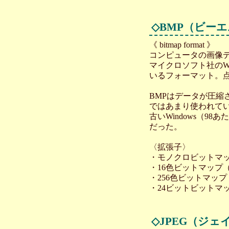
◇
BMP（ビー
《 bitmap format 》
コンピュータの画像
マイクロソフト社のW
いるフォーマット。
BMPはデータが圧
ではあまり使われて
古いWindows（9
だった。
〈拡張子〉
・モノクロビットマップ（*
・16色ビットマップ（*.b
・256色ビットマップ（*.
・24ビットビットマップ（
◇
JPEG（ジェ