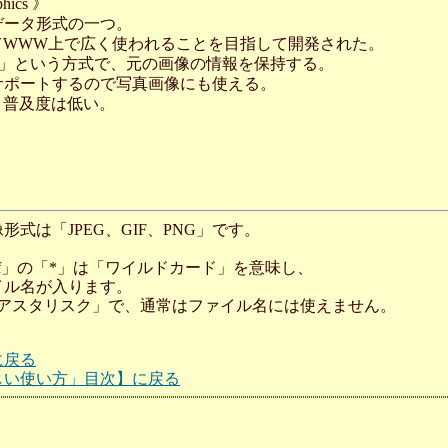
phics 》
データ形式の一つ。
わってWWW上で広く使われることを目指して開発された。
縮」という方式で、元の画像の情報を保持する。
サポートするので写真画像にも使える。
ると普及度は低い。
式は「JPEG、GIF、PNG」です。
gif」の「*」は「ワイルドカード」を意味し、
イル名が入ります。
「アスタリスク」で、通常はファイル名には使えません。
に戻る
しい使い方」目次】に戻る