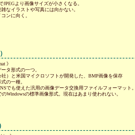
ででJPEGより画像サイズが小さくなる。
複雑なイラストや写真には向かない。
イコンに向く。
フ）
rmat 》
データ形式の一つ。
dobe社）と米国マイクロソフトが開発した、BMP画像を保存
形式の一種。
TOWNSでも使えた汎用の画像データ交換用ファイルフォーマット
でのWindowsの標準画像形式。現在はあまり使われない。
）