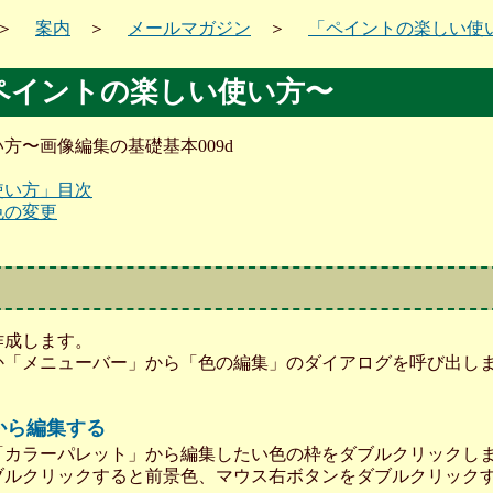
＞
案内
＞
メールマガジン
＞
「ペイントの楽しい使
ペイントの楽しい使い方〜
方〜画像編集の基礎基本009d
使い方」目次
色の変更
作成します。
か「メニューバー」から「色の編集」のダイアログを呼び出し
から編集する
「カラーパレット」から編集したい色の枠をダブルクリックし
ブルクリックすると前景色、マウス右ボタンをダブルクリック