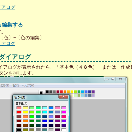
イアログ
ら編集する
す。
〔色〕−〔色の編集〕
イアログ
ダイアログ
のダイアログが表示されたら、「基本色（４８色）」または「作
タンを押します。