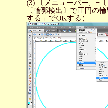
(3) 〔メニューバー〕−
〔輪郭検出〕で正円の輪
する」でOKする）。