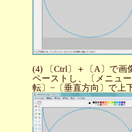
(4) 〔Ctrl〕＋〔A
ペーストし、〔メニュー
転〕−〔垂直方向〕で上