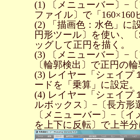
(1) 〔メニューバー〕
ファイル〕で「160×1
(2) 「描画色：水色」
円形ツール〕を使い、〔S
ッグして正円を描く。
(3) 〔メニューバー〕−
〔輪郭検出〕で正円の輪
(3) レイヤー「シェイ
ードを「乗算」に設定。
(4) レイヤー「シェイ
ルボックス〕−〔長方形
〔メニューバー〕−〔イ
を上下に反転〕で上半分