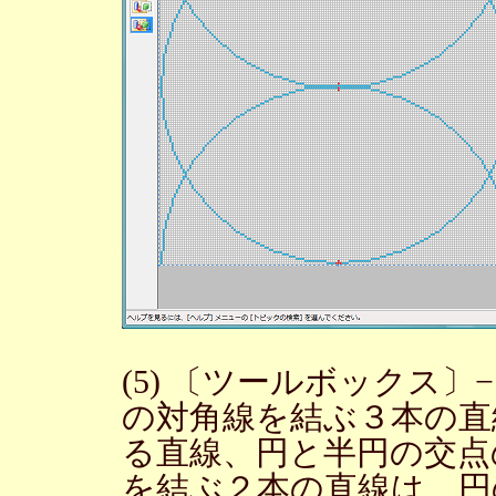
(5) 〔ツールボックス
の対角線を結ぶ３本の直
る直線、円と半円の交点
を結ぶ２本の直線は、円