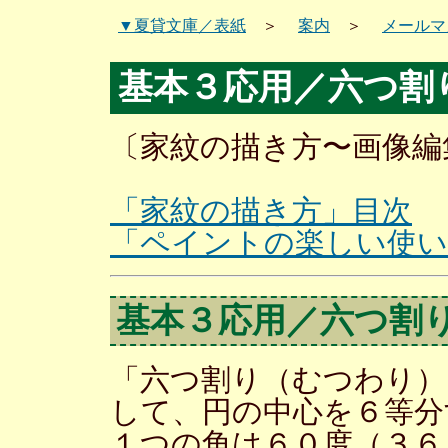
▼夏貸文庫／表紙
＞
案内
＞
メールマ
基本３応用／六つ割
〔家紋の描き方〜画像編集
「家紋の描き方」目次
「ペイントの楽しい使い
基本３応用／六つ割
「六つ割り（むつわり）
して、円の中心を６等分
１つの角は６０度（３６