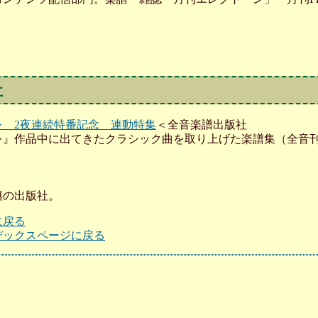
社
レ 2夜連続特番記念 連動特集
＜全音楽譜出版社
レ』作品中に出てきたクラシック曲を取り上げた楽譜集（全音
籍の出版社。
に戻る
デックスページに戻る