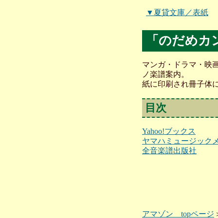
▼夏貸文庫／表紙
「のだめカ
マンガ・ドラマ・映画
ノ楽譜案内。
紙に印刷され冊子体
目次
Yahoo!ブックス
ヤマハミュージック
全音楽譜出版社
アマゾン topページ