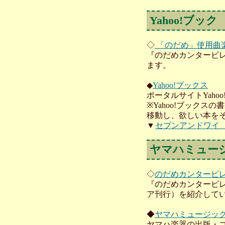
Yahoo!ブック
◇
「のだめ」使用曲
『のだめカンタービ
ます。
◆
Yahoo!ブックス
ポータルサイトYaho
※Yahoo!ブックス
移動し、欲しい本を
▼
セブンアンドワイ
ヤマハミュー
◇
のだめカンタービ
『のだめカンタービ
ア刊行）を紹介して
◆
ヤマハミュージッ
ヤマハ楽器の出版・コ