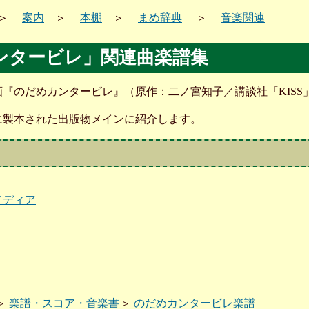
＞
案内
＞
本棚
＞
まめ辞典
＞
音楽関連
ンタービレ」関連曲楽譜集
『のだめカンタービレ』（原作：二ノ宮知子／講談社「KISS
に製本された出版物メインに紹介します。
メディア
＞
楽譜・スコア・音楽書
＞
のだめカンタービレ楽譜