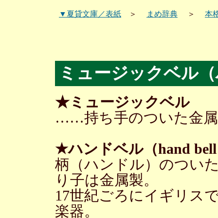
▼夏貸文庫／表紙
＞
まめ辞典
＞
本
ミュージックベル（
★ミュージックベル
……持ち手のついた金
★ハンドベル（hand bel
柄（ハンドル）のつい
り子は金属製。
17世紀ごろにイギリス
楽器。