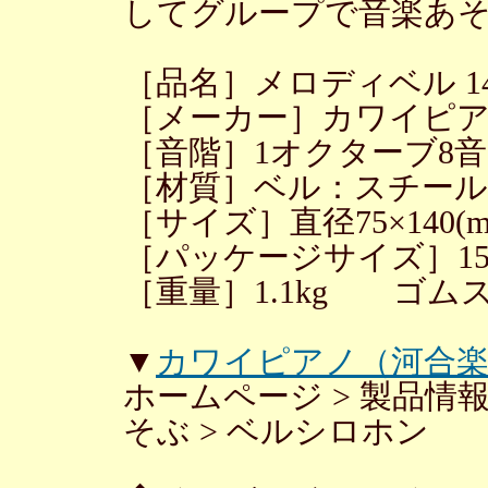
してグループで音楽あ
［品名］メロディベル 140
［メーカー］カワイピア
［音階］1オクターブ8
［材質］ベル：スチール
［サイズ］直径75×140(mm
［パッケージサイズ］157×3
［重量］1.1kg ゴム
▼
カワイピアノ（河合楽
ホームページ > 製品情報
そぶ > ベルシロホン