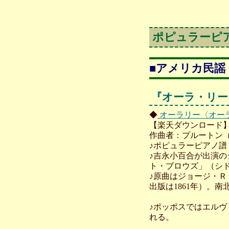
ポピュラーピ
■アメリカ民謡
『オーラ・リー
◆
オーラリー〈オー
【楽天ダウンロード】
作曲者：プルートン
♪ポピュラーピアノ譜
♪吉永小百合が出演の
ト・ブロウズ」（シド
♪原曲はジョージ・Ｒ・プ
出版は1861年）。南
♪ポッポスではエルヴィ
れる。