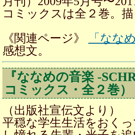
月刊）2009年5月号〜20
コミックスは全２巻。描
《関連ページ》
「ななめの
感想文。
『ななめの音楽 -SCHR
コミックス・全２巻）
（出版社宣伝文より）
平穏な学生生活をおくっ
し憧れる先輩・光子を追