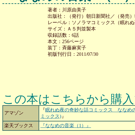
著者：川原由美子
出版社：（発行）朝日新聞社／（発売）
レーベル：ソノラマコミックス（眠れぬ
サイズ：Ａ５判並製本
収録話数：6話
本文：256ページ
装丁：斉藤麻実子
初版刊行日：2011/07/30
この本はこちらから購入
『
眠れぬ夜の奇妙な話コミックス ななめの
アマゾン
ミックス)
』
楽天ブックス
『ななめの音楽（1）』