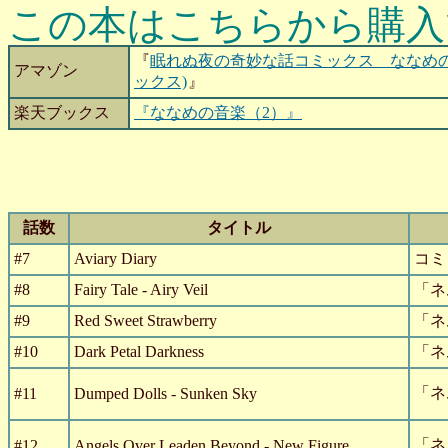
この本はこちらから購入
『
眠れぬ夜の奇妙な話コミックス ななめの
アマゾン
ックス)
』
楽天ブックス
『ななめの音楽（2）』
話数
タイトル
#7
Aviary Diary
コミ
#8
Fairy Tale - Airy Veil
「ネ
#9
Red Sweet Strawberry
「ネ
#10
Dark Petal Darkness
「ネ
「ネ
#11
Dumped Dolls - Sunken Sky
「ネ
#12
Angels Over Leaden Beyond - New Figure