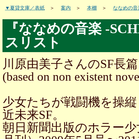
▼夏貸文庫／表紙
＞
案内
＞
本棚
＞
ななめの音
『ななめの音楽 -SCH
スリスト
川原由美子さんのSF長
(based on non existent nove
少女たちが戦闘機を操縦
近未来SF。
朝日新聞出版のホラー少