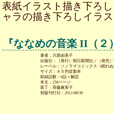
表紙イラスト描き下ろし
ャラの描き下ろしイラス
『ななめの音楽 II（２
著者：川原由美子
出版社：（発行）朝日新聞社／（発売）
レーベル：ソノラマコミックス（眠れぬ
サイズ：Ａ５判並製本
収録話数：6話＋解説
本文：256ページ
装丁：斉藤麻実子
初版刊行日：2011/08/30