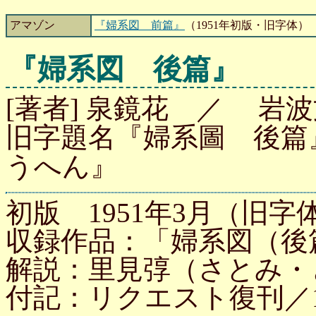
アマゾン
『婦系図 前篇』
（1951年初版・旧字体）
『婦系図 後篇』
[著者] 泉鏡花 ／ 岩波文
旧字題名『婦系圖 後篇
うへん』
初版 1951年3月（旧字体
収録作品：「婦系図（後
解説：里見弴（さとみ・
付記：リクエスト復刊／1