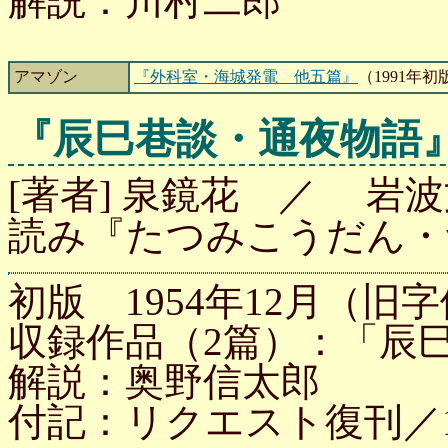
解説：川村二郎
アマゾン
『外科室・海城発電 他五篇』
（1991年
『辰巳巷談・通夜物語
[著者] 泉鏡花 ／ 岩波文
読み『たつみこうだん・
初版 1954年12月（旧字
収録作品（2篇）：「辰
解説：奥野信太郎
付記：リクエスト復刊／1