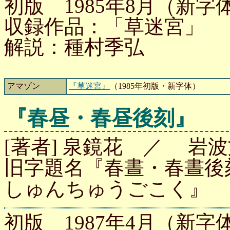
初版 1985年8月（新字体
収録作品：「草迷宮」
解説：種村季弘
アマゾン
『草迷宮』
（1985年初版・新字体）
『春昼・春昼後刻』
[著者] 泉鏡花 ／ 岩波文
旧字題名『春晝・春晝後
しゅんちゅうごこく』
初版 1987年4月（新字体