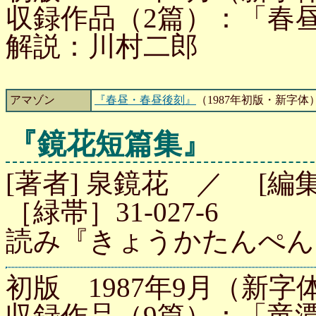
収録作品（2篇）：「春
解説：川村二郎
アマゾン
『春昼・春昼後刻』
（1987年初版・新字体
『鏡花短篇集』
[著者] 泉鏡花 ／ [編
［緑帯］31-027-6
読み『きょうかたんぺん
初版 1987年9月（新字体
収録作品（9篇）：「竜