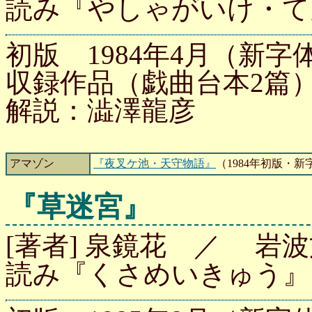
読み『やしゃがいけ・て
初版 1984年4月（新字体
収録作品（戯曲台本2篇
解説：澁澤龍彦
アマゾン
『夜叉ケ池・天守物語』
（1984年初版・新
『草迷宮』
[著者] 泉鏡花 ／ 岩波文
読み『くさめいきゅう』