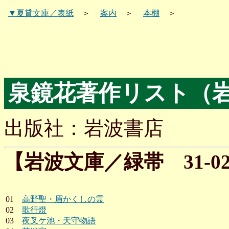
▼夏貸文庫／表紙
＞
案内
＞
本棚
＞
泉鏡花著作リスト（
出版社：岩波書店
【岩波文庫／緑帯 31-0
01
高野聖・眉かくしの霊
02
歌行燈
03
夜叉ケ池・天守物語