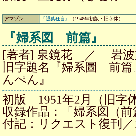
アマゾン
『照葉狂言』
（1948年初版・旧字体）
『婦系図 前篇』
[著者] 泉鏡花 ／ 岩波文
旧字題名『婦系圖 前篇
んぺん』
初版 1951年2月（旧字体
収録作品：「婦系図（前
付記：リクエスト復刊／1