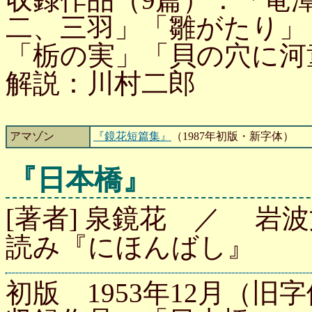
二、三羽」「雛がたり」
「栃の実」「貝の穴に河
解説：川村二郎
アマゾン
『鏡花短篇集』
（1987年初版・新字体）
『日本橋』
[著者] 泉鏡花 ／ 岩波文
読み『にほんばし』
初版 1953年12月（旧字