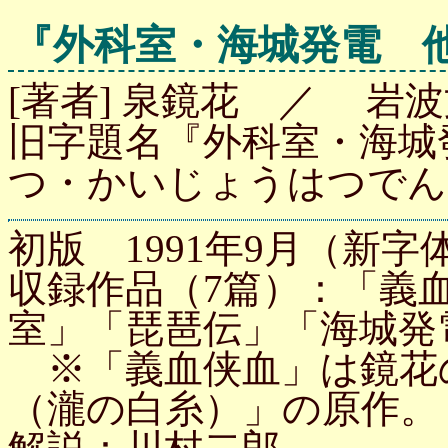
『外科室・海城発電 
[著者] 泉鏡花 ／ 岩波文
旧字題名『外科室・海城
つ・かいじょうはつでん
初版 1991年9月（新字体
収録作品（7篇）：「義
室」「琵琶伝」「海城発
※「義血侠血」は鏡花
（瀧の白糸）」の原作。