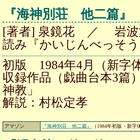
『海神別荘 他二篇』
[著者] 泉鏡花 ／ 岩波文
読み『かいじんべっそう
初版 1984年4月（新字体
収録作品（戯曲台本3篇
神教」
解説：村松定孝
アマゾン
『海神別荘 他二篇』
（1984年初版・新字