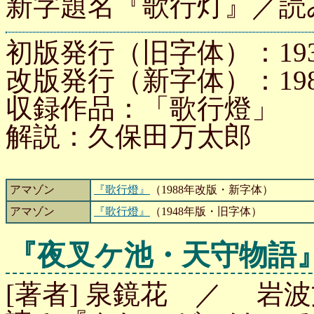
新字題名『歌行灯』／読
初版発行（旧字体）：193
改版発行（新字体）：1988
収録作品：「歌行燈」
解説：久保田万太郎
アマゾン
『歌行燈』
（1988年改版・新字体）
アマゾン
『歌行燈』
（1948年版・旧字体）
『夜叉ケ池・天守物語
[著者] 泉鏡花 ／ 岩波文