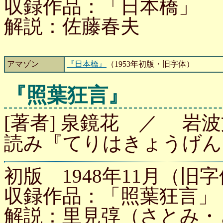
収録作品：「日本橋」
解説：佐藤春夫
アマゾン
『日本橋』
（1953年初版・旧字体）
『照葉狂言』
[著者] 泉鏡花 ／ 岩波文
読み『てりはきょうげん
初版 1948年11月（旧字
収録作品：「照葉狂言」
解説：里見弴（さとみ・