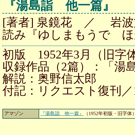
『湯島詣 他一篇』
[著者] 泉鏡花 ／ 岩波文
読み『ゆしまもうで ほ
初版 1952年3月（旧字体
収録作品（2篇）：「湯
解説：奥野信太郎
付記：リクエスト復刊／1
アマゾン
『湯島詣 他一篇』
（1952年初版・旧字体