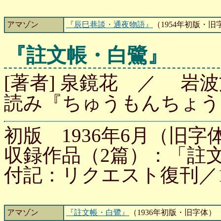
アマゾン
『辰巳巷談・通夜物語』
（1954年初版・旧
『註文帳・白鷺』
[著者] 泉鏡花 ／ 岩波文
読み『ちゅうもんちょう
初版 1936年6月（旧字体
収録作品（2篇）：「註
付記：リクエスト復刊／1
アマゾン
『註文帳・白鷺』
（1936年初版・旧字体）