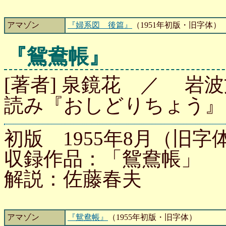
アマゾン
『婦系図 後篇』
（1951年初版・旧字体）
『鴛鴦帳』
[著者] 泉鏡花 ／ 岩波文
読み『おしどりちょう』
初版 1955年8月（旧字体
収録作品：「鴛鴦帳」
解説：佐藤春夫
アマゾン
『鴛鴦帳』
（1955年初版・旧字体）