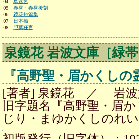
04
草迷宮
05
春昼・春昼後刻
06
鏡花短篇集
07
日本橋
08
照葉狂言
泉鏡花 岩波文庫［緑帯
『高野聖・眉かくしの
[著者] 泉鏡花 ／ 岩波文
旧字題名『高野聖・眉か
じり・まゆかくしのれい
初版発行（旧字体）：193