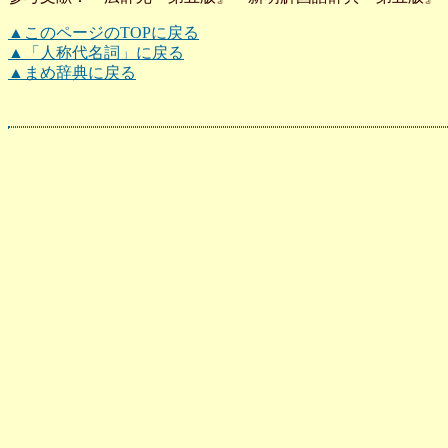
▲このページのTOPに戻る
▲「人称代名詞」に戻る
▲まめ辞典に戻る