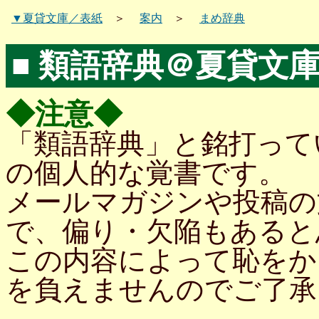
▼夏貸文庫／表紙
＞
案内
＞
まめ辞典
■
類語辞典＠夏貸文
◆注意◆
「類語辞典」と銘打って
の個人的な覚書です。
メールマガジンや投稿の
で、偏り・欠陥もあると
この内容によって恥をか
を負えませんのでご了承