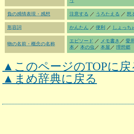
う
負の感情表現・感想
注意する
／
うろたえる
／
怒
形容詞
かんたん
／
便利
／
しょっち
エピソード
／
メモ書き
／
愛
物の名前・概念の名称
本
／
本の虫
／
本屋
／
理想郷
▲このページのTOPに戻
▲まめ辞典に戻る