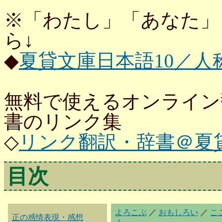
※「わたし」「あなた」
ら↓
◆
夏貸文庫日本語10／人
無料で使えるオンライン
書のリンク集
◇
リンク翻訳・辞書＠夏
目次
よろこぶ
／
おもしろい
／
こ
正の感情表現・感想