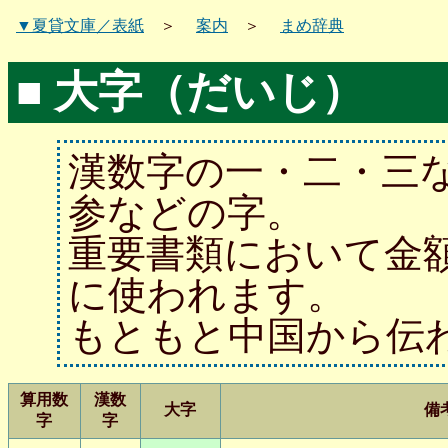
▼夏貸文庫／表紙
＞
案内
＞
まめ辞典
■
大字（だいじ）
漢数字の一・二・三
参などの字。
重要書類において金
に使われます。
もともと中国から伝
算用数
漢数
大字
備
字
字