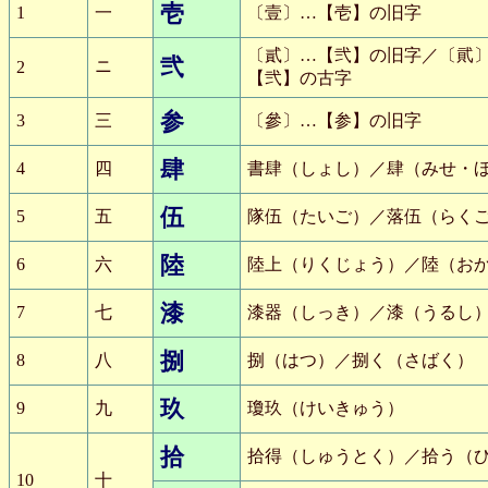
壱
1
一
〔壹〕…【壱】の旧字
〔貳〕…【弐】の旧字／〔貮
弐
ニ
2
【弐】の古字
参
3
三
〔參〕…【参】の旧字
肆
4
四
書肆（しょし）／肆（みせ・
伍
5
五
隊伍（たいご）／落伍（らく
陸
6
六
陸上（りくじょう）／陸（お
漆
7
七
漆器（しっき）／漆（うるし
捌
8
八
捌（はつ）／捌く（さばく）
玖
9
九
瓊玖（けいきゅう）
拾
拾得（しゅうとく）／拾う（
10
十