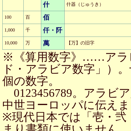
什
什器（じゅうき）
佰
100
百
仟・阡
1,000
千
萬
10,000
万
【万】の旧字
※《算用数字》……アラ
ド・アラビア数字」）。
個の数字。
0123456789。ア
中世ヨーロッパに伝えま
※現代日本では「壱・弐
まり書類に使いません。