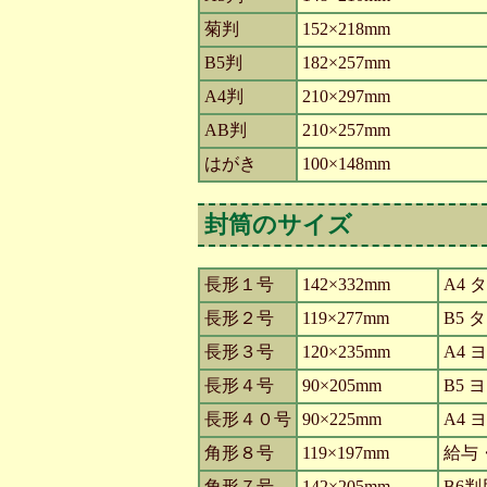
菊判
152×218mm
B5判
182×257mm
A4判
210×297mm
AB判
210×257mm
はがき
100×148mm
封筒のサイズ
長形１号
142×332mm
A4 
長形２号
119×277mm
B5
長形３号
120×235mm
A4
長形４号
90×205mm
B5 
長形４０号
90×225mm
A4 
角形８号
119×197mm
給与
角形７号
142×205mm
B6判