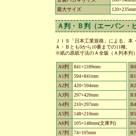
最大サイズ
120×235m
Ａ判・Ｂ判（エーバン・
ＪＩＳ「日本工業規格」による、本
Ａ・Ｂとも0から10番までの11種。
※紙の原紙寸法のＡ全版（Ａ列本判）は6
A0判
841×1189mm
B
A1判
594×841mm
B
A2判
420×594mm
B
A3判
297×420mm
B
A4判
210×297mm
B
A5判
148×210mm
B
A6判
105×148mm(文庫判)
B
A7判
74×105mm
B