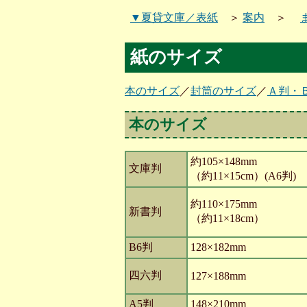
▼夏貸文庫／表紙
＞
案内
＞
紙のサイズ
本のサイズ
／
封筒のサイズ
／
Ａ判・
本のサイズ
約105×148mm
文庫判
（約11×15cm）(A6判)
約110×175mm
新書判
（約11×18cm）
B6判
128×182mm
四六判
127×188mm
A5判
148×210mm