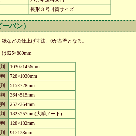
m
長形３号封筒サイズ
ビーバン）
・紙などの仕上げ寸法。0が基準となる。
25×880mm
0判
1030×1456mm
1判
728×1030mm
2判
515×728mm
3判
364×515mm
4判
257×364mm
5判
182×257mm(大学ノート)
6判
128×182mm
7判
91×128mm