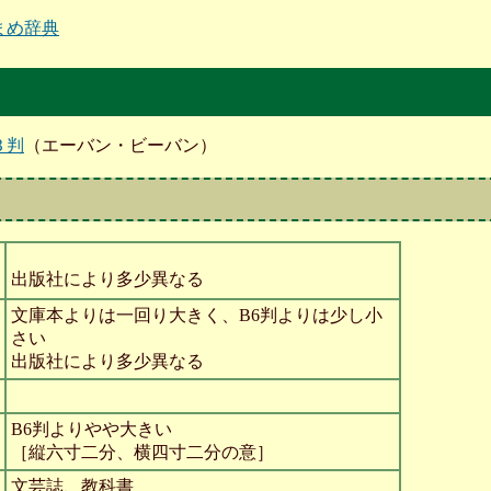
まめ辞典
Ｂ判
（エーバン・ビーバン）
出版社により多少異なる
文庫本よりは一回り大きく、B6判よりは少し小
さい
出版社により多少異なる
B6判よりやや大きい
［縦六寸二分、横四寸二分の意］
文芸誌、教科書