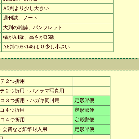
A5判より少し大きい
週刊誌、ノート
大判の雑誌、パンフレット
幅がA4版、高さがB5版
A6判(105×148)より少し小さい
タテ２つ折用
 タテ２つ折用・パノラマ写真用
 ヨコ３つ折用・ハガキ同封用
定形郵便
ヨコ４つ折用
定形郵便
ヨコ４つ折用
定形郵便
・会費など紙幣封入用
定形郵便
用