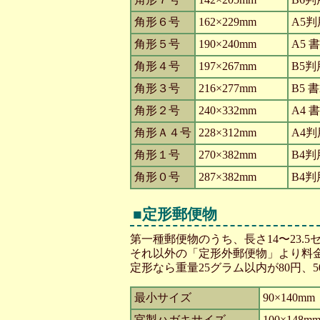
角形６号
162×229mm
A5判
角形５号
190×240mm
A5 
角形４号
197×267mm
B5判
角形３号
216×277mm
B5 
角形２号
240×332mm
A4 
角形Ａ４号
228×312mm
A4判
角形１号
270×382mm
B4判
角形０号
287×382mm
B4判
■定形郵便物
第一種郵便物のうち、長さ14〜23.
それ以外の「定形外郵便物」より料
定形なら重量25グラム以内が80円、5
最小サイズ
90×140mm
官製ハガキサイズ
100×148m