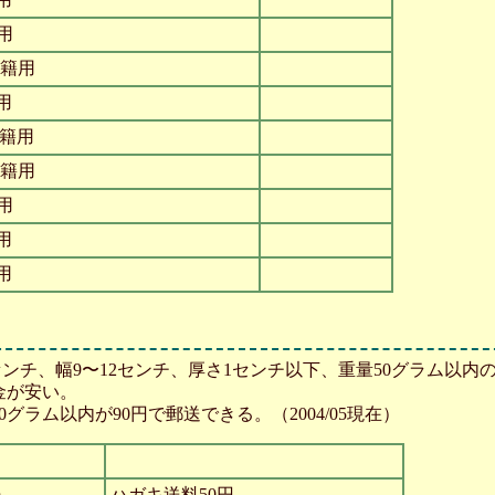
用
書籍用
用
書籍用
書籍用
用
用
用
5センチ、幅9〜12センチ、厚さ1センチ以下、重量50グラム以内
金が安い。
0グラム以内が90円で郵送できる。（2004/05現在）
m
ハガキ送料50円