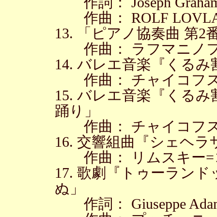
作詞： Joseph Graha
作曲： ROLF LOVL
13. 「ピアノ協奏曲 第2
作曲： ラフマニノ
14. バレエ音楽『くる
作曲： チャイコフ
15. バレエ音楽『くる
踊り」
作曲： チャイコフ
16. 交響組曲『シェヘ
作曲： リムスキー=
17. 歌劇『トゥーラン
ぬ」
作詞： Giuseppe Ada