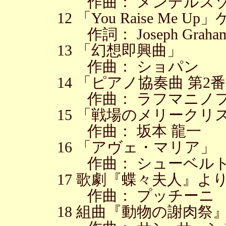
作曲： メンデルス
12 「You Raise M
作詞： Joseph Graha
13 「幻想即興曲」
作曲： ショパン
14 「ピアノ協奏曲 第2
作曲： ラフマニノ
15 「戦場のメリークリ
作曲： 坂本 龍一
16 「アヴェ・マリア」
作曲： シューベル
17 歌劇『蝶々夫人』よ
作曲： プッチーニ
18 組曲『動物の謝肉祭