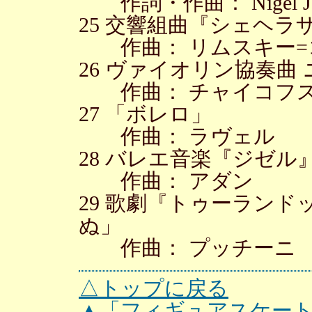
作詞・作曲： Nigel Joh
25 交響組曲『シェヘラ
作曲： リムスキー=
26 ヴァイオリン協奏曲 
作曲： チャイコフ
27 「ボレロ」
作曲： ラヴェル
28 バレエ音楽『ジゼル
作曲： アダン
29 歌劇『トゥーラン
ぬ」
作曲： プッチーニ
△トップに戻る
▲「フィギュアスケー