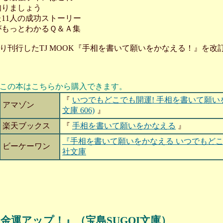
知りましょう
た11人の成功ストーリー
がもっとわかるＱ＆Ａ集
社より刊行したTJ MOOK『手相を書いて願いをかなえる！』を
この本はこちらから購入できます。
『
いつでもどこでも開運! 手相を書いて願い
アマゾン
文庫 606)
』
楽天ブックス
『
手相を書いて願いをかなえる
』
『手相を書いて願いをかなえる いつでもどこ
ビーケーワン
社文庫
金運アップ！』（宝島SUGOI文庫）