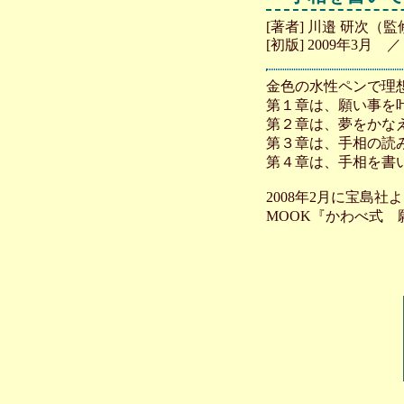
[著者] 川邉 研次（
[初版] 2009年3
金色の水性ペンで理
第１章は、願い事を
第２章は、夢をかな
第３章は、手相の読
第４章は、手相を書
2008年2月に宝島社
MOOK『かわべ式