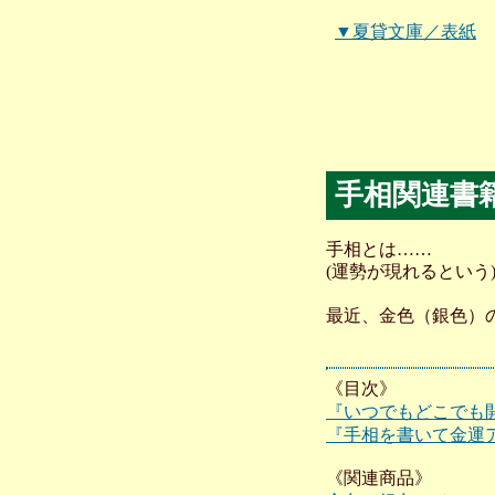
▼夏貸文庫／表紙
手相関連書
手相とは……
(運勢が現れるという
最近、金色（銀色）
《目次》
『いつでもどこでも
『手相を書いて金運
《関連商品》