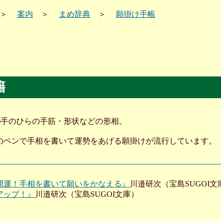
＞
案内
＞
まめ辞典
＞
願掛け手帳
籍
)手のひらの手筋・形状などの形相。
のペンで手相を書いて運勢をあげる願掛けが流行しています。
開運！手相を書いて願いをかなえる』
川邉研次（宝島SUGOI文
アップ！』
川邉研次（宝島SUGOI文庫）