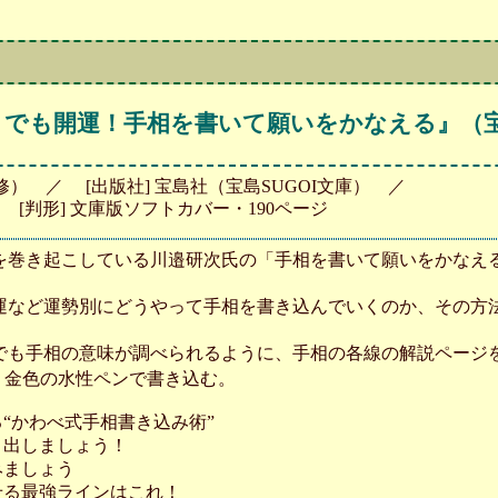
でも開運！手相を書いて願いをかなえる』（宝島
監修） ／ [出版社] 宝島社（宝島SUGOI文庫） ／
 ／ [判形] 文庫版ソフトカバー・190ページ
を巻き起こしている川邉研次氏の「手相を書いて願いをかなえ
運など運勢別にどうやって手相を書き込んでいくのか、その方
でも手相の意味が調べられるように、手相の各線の解説ページ
、金色の水性ペンで書き込む。
る“かわべ式手相書き込み術”
き出しましょう！
みましょう
せる最強ラインはこれ！