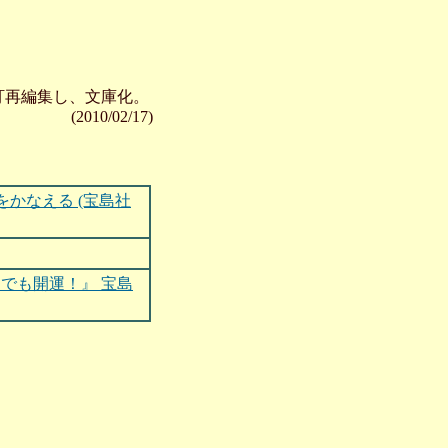
改訂再編集し、文庫化。
(2010/02/17)
をかなえる (宝島社
でも開運！』 宝島