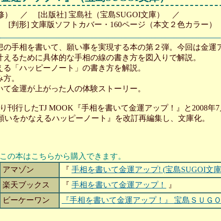
監修） ／ [出版社] 宝島社（宝島SUGOI文庫） ／
月 ／ [判形] 文庫版ソフトカバー・160ページ（本文２色カラー）
想の手相を書いて、願い事を実現する本の第２弾。今回は金運
叶えるために具体的な手相の線の書き方を図入りで解説。
える「ハッピーノート」の書き方を解説。
み方。
いて金運が上がった人の体験ストーリー。
より刊行したTJ MOOK『手相を書いて金運アップ！』と2008年
 願いをかなえるハッピーノート』を改訂再編集し、文庫化。
この本はこちらから購入できます。
アマゾン
『
手相を書いて金運アップ! (宝島SUGOI文庫
楽天ブックス
『
手相を書いて金運アップ！
』
ビーケーワン
『手相を書いて金運アップ！』 宝島ＳＵＧ