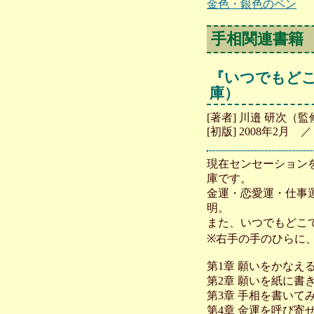
金色・銀色のペン
手相関連書籍
『いつでもどこ
庫）
[著者] 川邉 研次（
[初版] 2008年2月
現在センセーション
庫です。
金運・恋愛運・仕事
明。
また、いつでもどこ
※右手の手のひらに
第1章 願いをかなえ
第2章 願いを紙に書
第3章 手相を書いて
第4章 金運を呼び寄