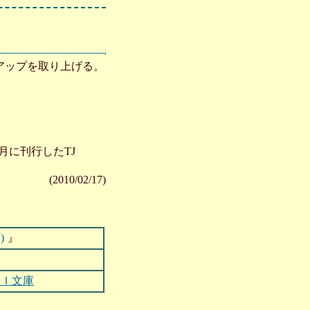
アップを取り上げる。
7月に刊行したTJ
(2010/02/17)
)
』
ＯＩ文庫